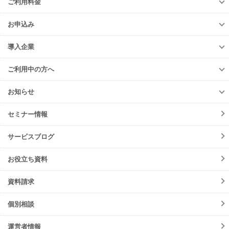
ご利用料金
TansoMiru産廃
上級編
ご利用料金
多量排出行政報告支援サービス
お申込み
排出事業者様
再生資源利用促進支援サービス
お申込み
収集運搬・
処分業者様
導入企業
er-contract
(産廃処理委託契約)
e-reverse.com
導入企業
遠隔承認モデル
「e-Picture（イーピクチャー）」
TansoMiru産廃
ご利用中の方へ
収集運搬業者・
処分場検索
JWNETデータ取込機能
多量排出行政報告
支援サービス
ご利用中の方へ
排出事業者一覧
お知らせ
パッケージソフト
とのデータ連携
er-contract
(産廃処理委託契約)
各種お手続き
導入事例一覧
お知らせ
産廃シングルサインオン認証
再生資源利用促進支援サービス
ご登録情報変更
手続きの流れ
セミナー情報
ニュースリリース
初期設定方法
メンテナンス
サービスブログ
動作環境
障害情報
会員規約
お役立ち資料
機能リリース
サービスの可用性と
セキュリティ
イベント
資料請求
よくあるご質問
ご請求について
個別相談
サポート・お問合せ
運営者情報
注意事項