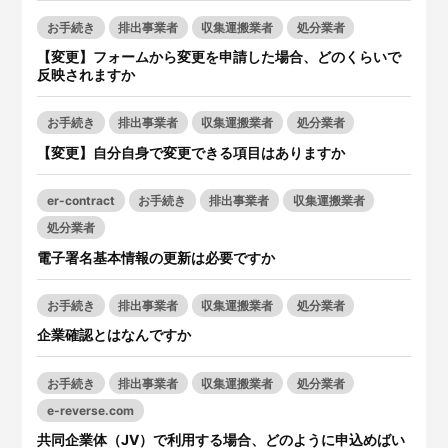
サービスサイトを見る
お手続き
排出事業者
収集運搬業者
処分業者
【変更】フォームから変更を申請した場合、どのくらいで
反映されますか
現場に伝える。伝わる。
建設現場の”ありがとう”をカ
タチに。
施工管理業務の標準化と
ノウハ
お手続き
排出事業者
収集運搬業者
処分業者
元請会社の裁量で独自のポイン
ウ継承を支援するサービスで
トプログラムを簡便に構築でき
す。
【変更】自分自身で変更できる項目はありますか
るサービスです。
サービスサイトを見る
サービスサイトを見る
er-contract
お手続き
排出事業者
収集運搬業者
処分業者
電子署名基本情報の更新は必要ですか
お手続き
排出事業者
収集運搬業者
処分業者
企業確認とはなんですか
お手続き
排出事業者
収集運搬業者
処分業者
e-reverse.com
共同企業体（JV）で利用する場合、どのように申込めばい