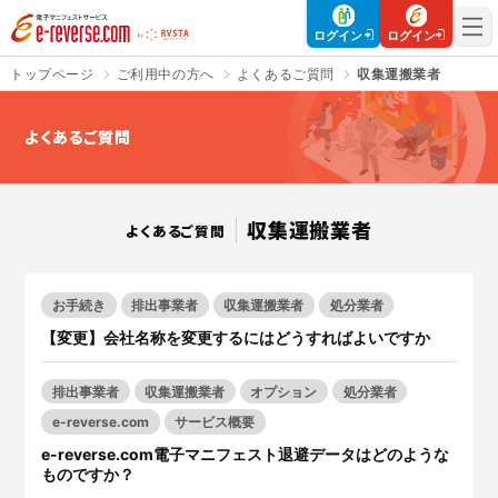
電子マニフェストサービス | e-reverse.com（イーリバースドットコ
ログイン
ログイン
トップページ
ご利用中の方へ
よくあるご質問
収集運搬業者
よくあるご質問
さよなら、紙マニフェスト
建設現場をICTでスマートに
収集運搬業者
「産廃管理業務をとことんラク
建設現場における
施工管理業務
よくあるご質問
にする」
クラウドサービスで
をサポートするサービスです。
す。
サービスサイトを見る
サービスサイトを見る
お手続き
排出事業者
収集運搬業者
処分業者
【変更】会社名称を変更するにはどうすればよいですか
入退場も、調整会議も、もっと
CO₂排出量を「見える化」して
排出事業者
収集運搬業者
オプション
処分業者
ラクに
みる？
e-reverse.com
サービス概要
Buildeeと連携した機器及び
シス
建設業界に特化したCO₂排出量
テムを提供するサービスです。
の算出・可視化が可能な新しい
e-reverse.com電子マニフェスト退避データはどのような
クラウドサービスです。
ものですか？
サービスサイトを見る