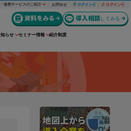
・連携サービスのご紹介
お問合せ
ログイン
ログイン
資料をみる
導入相談
してみる
お知らせ
セミナー情報
紹介制度
入退場も、調整会議も、もっとラクに
導入事例
援サービ
者様
動作環境
機能リリース
Buildeeと連携した機器及び
ctを利用してい
e-reverse.comをご導入いただいた企業様の
システムを提供するサービスです。
援サービ
上級編
er-contract
をご利用さ
！
料金はこちらからご確認ください。
(産廃処理委託契約)
導入事例を掲載しています。
ださい。
サービスサイトを見る
ご請求について
実現できる
解してお
産業廃棄物処理委託に関する委託契約を迅
電子化に向けた準備や情報収集を進めたい
遠隔承認モデルe-Picture（イーピクチャ
幅にカッ
る方にお勧
速に締結完了！コストカットも実現！
方にお勧めの記事はこちら
ー）