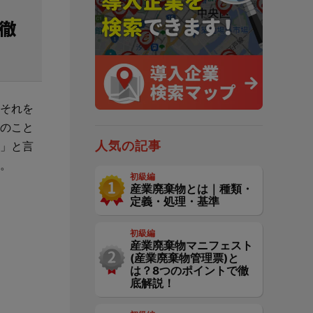
で徹
金
er-contractとは？
電子マニフェストの料金と支払い方法
JWNETデータ取込機能
とは？
建設現場の”ありがとう”をカタチに。
er-contractの強み
電子マニフェストの義務化について
社内基幹システムや産廃パッケージソフ
会社の裁量で独自のポイントプログラムを簡便に
は？
トとのデータ連携
構築できるサービスです。
それを
主な機能・できること
電子マニフェストの導入・流れ
やすく解
サービスサイトを見る
のこと
2次マニフェスト登録機能
人気の記事
」と言
お客様の声
。
産廃シングルサインオン認証
初級編
産業廃棄物とは｜種類・
定義・処理・基準
産廃シングルサインオン認証
初級編
産業廃棄物マニフェスト
(産業廃棄物管理票)と
は？8つのポイントで徹
底解説！