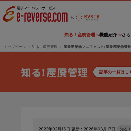
電子マニフェストサービス | e-reverse.com（イーリバー
知る！産廃管理
機能紹介
さら
トップページ
知る！産廃管理
産業廃棄物マニフェスト(産業廃棄物管理
導入企業
知る！産廃管理
機能紹介
さらに便利に
ご利用料金
お申込み
ご利用中の方へ
お知らせ
セミナー情報
紹介ページはこちら
一覧はこちら
一覧はこちら
一覧はこちら
一覧はこちら
一覧はこちら
記事一覧はこちら
一覧はこちら
知る！産廃管理
記事の一覧はこ
さよなら、紙マニフェスト
導入企業トップ
収
主な機能・できること
排出事業者様
e-reverse.com
各種お手続き
ニュースリリース
セミナー情報トップ
Ta
ご
メ
電
「産廃管理業務をとことんラクにする」
e-reverse.comはすでに数多くの事業者様に
電子マニフェ
クラウドサービスです。
多
初級編
TansoMiru産廃
産廃管理業務がとことんラクになる！
排出事業者様のご利用料金はこちらからご確認ください。
e-reverse.comをご利用される場合はこちら
TansoM
ご活用いただいております
利用してい
ス
からご申請ください。
からご申請
す。
サ
サービスサイトを見る
会員規約
イベント
廃棄物管理をよくわかっていない、あるいは
建設現場の廃棄物輸送に係るCO₂排出量を
全国すべて
テ
TPOに合わせたマニフェスト登録
ご利用料金
紙マニフェ
よく分からずやっている方にお勧めの記事はこちら
把握！集計作業の省力化を実現！
報告業務の
2022年02月16日 更新：2026年03月17日
知る