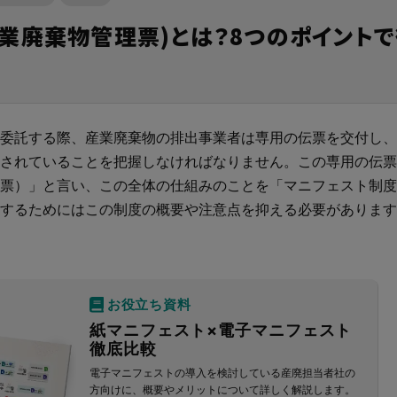
生資源利用促進支援サービ
ト！
めの記事はこちら
べる
業廃棄物管理票)とは？8つのポイント
意事項
排出事業者とは
階層の構築
政報告支援サービスとは？
多量排出行政報告支援サービス
単品目（がれき・汚泥）特別料
用促進支援サービスをご利用さ
再生資源利用促進支援サービス
JWNETとは何か？
べる
こちらからご申請ください。
現場に伝える。伝わる。
法とは
力機能
できること
再生資源利用促進支援サービス
オプション料金
施工管理業務の標準化と
元請
こんなお悩みはありませんか？
電子マニフェストのメリットと
ノウハウ継承を支援するサービスです。
委託する際、産業廃棄物の排出事業者は専用の伝票を交付し、
れ
er-contract(産廃処理委託契約)
主な機能・できること
電子マニフェストとは？わかり
サービスサイトを見る
されていることを把握しなければなりません。この専用の伝票
説
資料請求はこちら
個別相談はこちら
票）」と言い、この全体の仕組みのことを「マニフェスト制度
とは
資料請求はこちら
するためにはこの制度の概要や注意点を抑える必要があります
個別相談はこちら
ご利用の流れ
WNETデータ取込機能
データ連携
お役立ち資料
資料請求はこちら
お役立ち資料はこちら
紙マニフェスト×電子マニフェスト
資料請求はこちら
個別相談はこちら
徹底比較
電子マニフェストの導入を検討している産廃担当者社の
方向けに、概要やメリットについて詳しく解説します。