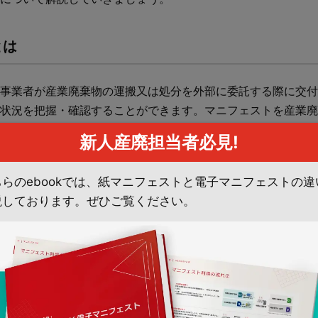
とは
事業者が産業廃棄物の運搬又は処分を外部に委託する際に交付
状況を把握・確認することができます。マニフェストを産業廃
る仕組みを「マニフェスト制度」と呼びます。
新人産廃担当者必見!
ちらのebookでは、紙マニフェストと電子マニフェストの違
説しております。ぜひご覧ください。
の行政指導によって、平成2年に始まりました。当初は、産業
害を生じるおそれのある特別管理産業廃棄物のみがマニフェス
用範囲がすべての産業廃棄物に拡大しました。
ェスト（産業廃棄物管理票）の交付後90日以内（特別管理産
の中間処理が終了したことを、マニフェスト（産業廃棄物管理