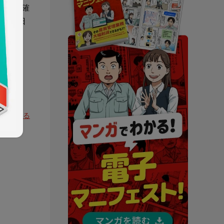
以内に確
ら90日
つつ、
先頭へ戻る