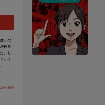
度がな
法投棄
た。し
とがで
。
先頭へ戻る