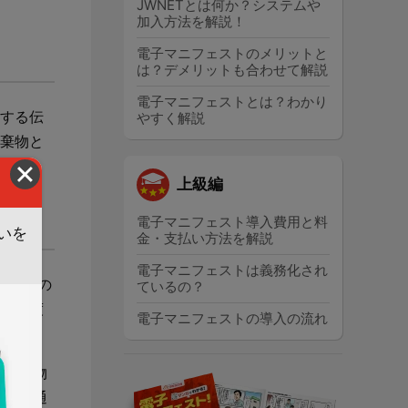
JWNETとは何か？システムや
加入方法を解説！
電子マニフェストのメリットと
は？デメリットも合わせて解説
電子マニフェストとは？わかり
する伝
やすく解説
棄物と
上級編
電子マニフェスト導入費用と料
いを
金・支払い方法を解説
電子マニフェストは義務化され
廃棄物の
ているの？
ト制度
電子マニフェストの導入の流れ
業廃棄物
票）を通