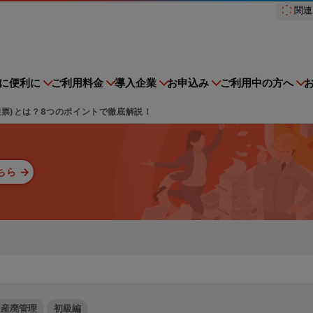
関連
スドットコム）
に便利に
ご利用料金
導入企業
お申込み
ご利用中の方へ
票)とは？8つのポイントで徹底解説！
ちら
建設現場をICTでスマートに
集運搬業者・処分場検索
排出事業者一覧
多量排出行政報告支
オプション機能
収集運搬・処分業
nsoMiru産廃
登録情報変更手続きの流れ
ンテナンス
子マニフェストを知る
初期設定方法
障害情報
産廃管理業務を学ぶ
ス
建設現場における
ストサービスe-reverse.comを
e-reverse.com、er-contra
施工管理業務をサポートするサービスです。
量排出行政報告支援サービ
再生資源利用促進支
中級編
iru産廃をご利用される場合はこちら
多量排出行政報告支援サービス
普段の業務がさらにラクになる
収集運搬・処分業者様のご利用
る企業様をご確認いただけま
る企業様を検索いただけます。
ス
ください。
れる場合はこちらからご申請く
ービスの可用性とセキュリ
サービスサイトを見る
よくあるご質問
の行政方式に対応！
現場を知るリバスタだからこそ
ある程度廃棄物管理に関して理
ィ
スト管理機能
TansoMiru産廃
ご利用料金
負担を大幅に軽減！
資源循環支援！現場の負担を大
り、電子化することに興味があ
！産廃管理
初級編