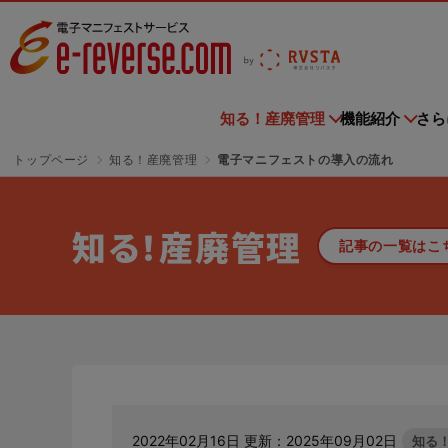
電子マニフェストサービス | e-reverse.com（イーリバー
知る！産廃管理
機能紹介
さら
トップページ
知る！産廃管理
電子マニフェストの導入の流れ
導入企業
知る！産廃管理
機能紹介
さらに便利に
ご利用料金
お申込み
ご利用中の方へ
お知らせ
セミナー情報
紹介ページはこちら
一覧はこちら
一覧はこちら
一覧はこちら
一覧はこちら
一覧はこちら
記事一覧はこちら
一覧はこちら
知る！産廃管理
記事の一覧はこ
さよなら、紙マニフェスト
導入企業トップ
収
主な機能・できること
排出事業者様
e-reverse.com
各種お手続き
ニュースリリース
セミナー情報トップ
Ta
ご
メ
電
「産廃管理業務をとことんラクにする」
e-reverse.comはすでに数多くの事業者様に
電子マニフェ
クラウドサービスです。
多
初級編
TansoMiru産廃
産廃管理業務がとことんラクになる！
排出事業者様のご利用料金はこちらからご確認ください。
e-reverse.comをご利用される場合はこちら
TansoM
ご活用いただいております
利用してい
ス
からご申請ください。
からご申請
す。
サ
サービスサイトを見る
会員規約
イベント
廃棄物管理をよくわかっていない、あるいは
建設現場の廃棄物輸送に係るCO₂排出量を
全国すべて
テ
TPOに合わせたマニフェスト登録
ご利用料金
紙マニフェ
よく分からずやっている方にお勧めの記事はこちら
把握！集計作業の省力化を実現！
報告業務の
2022年02月16日 更新：2025年09月02日
知る