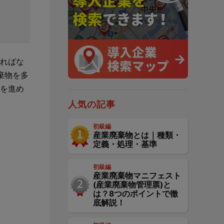
金
er-contractとは？
電子マニフェストの料金と支払い方法
JWNETデータ取込機能
とは？
建設現場の”ありがとう”をカタチに。
er-contractの強み
電子マニフェストの義務化について
社内基幹システムや産廃パッケージソフ
会社の裁量で独自のポイントプログラムを簡便に
は？
ればな
トとのデータ連携
構築できるサービスです。
棄物を多
主な機能・できること
電子マニフェストの導入・流れ
を進め
やすく解
サービスサイトを見る
2次マニフェスト登録機能
人気の記事
お客様の声
産廃シングルサインオン認証
初級編
産業廃棄物とは｜種類・
定義・処理・基準
産廃シングルサインオン認証
初級編
産業廃棄物マニフェスト
(産業廃棄物管理票)と
は？8つのポイントで徹
底解説！