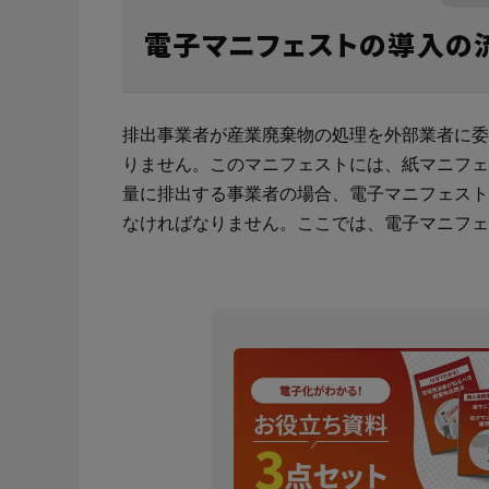
再
地図から調
er-contract
ス
電子マニフェストの導入の
サポート・お問合せ
注
産業廃棄物処理委託契約書とは？
見やすく便利なマニフェスト照会画面
TansoMiru産廃とは？
ご利用料金かんたんお見積りフォーム
産業廃棄物
多様な組織
多量排出行
er-contractをご利用される場合はこちらか
再生資源利
一覧から調
らご申請ください。
れる場合は
CO₂排出量を「見える化」してみる？
産業廃棄物管理票交付等状況報告書とは
簡単なマニフェスト修正
TansoMiru産廃の３つの強み
オプション料金
廃棄物処理
行政報告出
主な機能・
建設業界に特化したCO₂排出量の算出・可視化が可能
排出事業者が産業廃棄物の処理を外部業者に委
な新しいクラウドサービスです。
りません。このマニフェストには、紙マニフェ
紙マニフェストの利用の流れや書き方
各種データの出力機能
主な機能・できること
廃棄物管理
ご利用の流
量に排出する事業者の場合、電子マニフェスト
サービスサイトを見る
なければなりません。ここでは、電子マニフェ
産業廃棄物マニフェスト(産業廃棄物管理
ご利用の流れ
産業廃棄物
お客様の声
票)とは
e-Picture
J