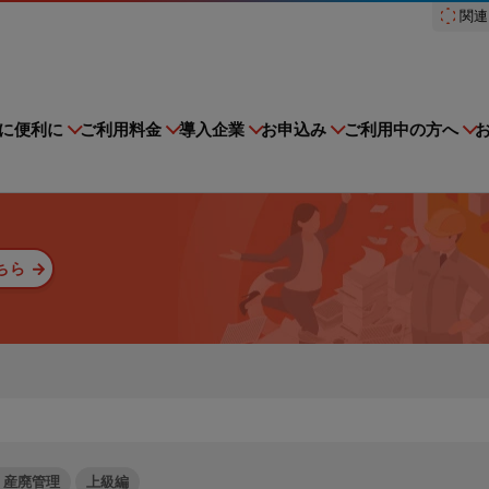
関連
スドットコム）
に便利に
ご利用料金
導入企業
お申込み
ご利用中の方へ
ちら
建設現場をICTでスマートに
集運搬業者・処分場検索
排出事業者一覧
多量排出行政報告支
オプション機能
収集運搬・処分業
nsoMiru産廃
登録情報変更手続きの流れ
ンテナンス
子マニフェストを知る
初期設定方法
障害情報
産廃管理業務を学ぶ
ス
建設現場における
ストサービスe-reverse.comを
e-reverse.com、er-contra
施工管理業務をサポートするサービスです。
量排出行政報告支援サービ
再生資源利用促進支
中級編
iru産廃をご利用される場合はこちら
多量排出行政報告支援サービス
普段の業務がさらにラクになる
収集運搬・処分業者様のご利用
る企業様をご確認いただけま
る企業様を検索いただけます。
ス
ください。
れる場合はこちらからご申請く
ービスの可用性とセキュリ
サービスサイトを見る
よくあるご質問
の行政方式に対応！
現場を知るリバスタだからこそ
ある程度廃棄物管理に関して理
ィ
スト管理機能
TansoMiru産廃
ご利用料金
負担を大幅に軽減！
資源循環支援！現場の負担を大
り、電子化することに興味があ
！産廃管理
上級編