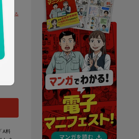
先頭へ戻る
「A料