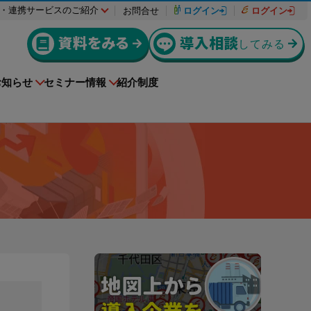
・連携サービスのご紹介
お問合せ
ログイン
ログイン
資料をみる
導入相談
してみる
お知らせ
セミナー情報
紹介制度
入退場も、調整会議も、もっとラクに
導入事例
援サービ
者様
動作環境
機能リリース
Buildeeと連携した機器及び
ctを利用してい
e-reverse.comをご導入いただいた企業様の
システムを提供するサービスです。
援サービ
上級編
er-contract
をご利用さ
！
料金はこちらからご確認ください。
(産廃処理委託契約)
導入事例を掲載しています。
ださい。
サービスサイトを見る
ご請求について
実現できる
解してお
産業廃棄物処理委託に関する委託契約を迅
電子化に向けた準備や情報収集を進めたい
遠隔承認モデルe-Picture（イーピクチャ
幅にカッ
る方にお勧
速に締結完了！コストカットも実現！
方にお勧めの記事はこちら
ー）