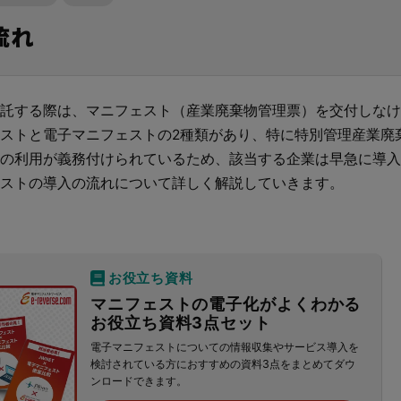
生資源利用促進支援サービ
ト！
めの記事はこちら
べる
流れ
意事項
排出事業者とは
階層の構築
政報告支援サービスとは？
多量排出行政報告支援サービス
単品目（がれき・汚泥）特別料
用促進支援サービスをご利用さ
再生資源利用促進支援サービス
JWNETとは何か？
べる
こちらからご申請ください。
現場に伝える。伝わる。
法とは
力機能
できること
再生資源利用促進支援サービス
オプション料金
施工管理業務の標準化と
元請
こんなお悩みはありませんか？
電子マニフェストのメリットと
託する際は、マニフェスト（産業廃棄物管理票）を交付しなけ
ノウハウ継承を支援するサービスです。
ストと電子マニフェストの2種類があり、特に特別管理産業廃
れ
er-contract(産廃処理委託契約)
の利用が義務付けられているため、該当する企業は早急に導入
主な機能・できること
電子マニフェストとは？わかり
サービスサイトを見る
説
資料請求はこちら
個別相談はこちら
ストの導入の流れについて詳しく解説していきます。
とは
資料請求はこちら
個別相談はこちら
ご利用の流れ
お役立ち資料
WNETデータ取込機能
データ連携
マニフェストの電子化がよくわかる
お役立ち資料3点セット
資料請求はこちら
お役立ち資料はこちら
資料請求はこちら
個別相談はこちら
電子マニフェストについての情報収集やサービス導入を
検討されている方におすすめの資料3点をまとめてダウ
ンロードできます。