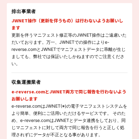
サービスサイトを見る
排出事業者
JWNET操作（更新を伴うもの）は行わないようお願いし
現場に伝える。伝わる。
建設現場の”ありがとう”をカ
ます
タチに。
施工管理業務の標準化と
ノウハ
更新を伴うマニフェスト修正等のJWNET操作はご遠慮いた
元請会社の裁量で独自のポイン
ウ継承を支援するサービスで
だいております。万一、JWNETでの操作によりe-
トプログラムを簡便に構築でき
す。
るサービスです。
reverse.comとJWNETでマニフェストデータに乖離が生じ
サービスサイトを見る
ましても、弊社では保証いたしかねますのでご注意くださ
サービスサイトを見る
い。
収集運搬業者
e-reverse.comとJWNET両方で同じ報告を行わないよう
お願いします
e-reverse.comはJWNET(※)の電子マニフェストシステムを
より簡単、便利にご活用いただけるサービスです。 そのた
め、e-reverse.comはJWNETとデータ連携をしており、同
じマニフェストに対して両方で同じ報告を行うと正しく処
理されずにデータが不正となる事があります。