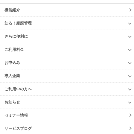
機能紹介
知る！産廃管理
知る！産廃管理
さらに便利に
初級編
さらに便利に
中級編
ご利用料金
TansoMiru産廃
上級編
ご利用料金
多量排出行政報告支援サービス
お申込み
排出事業者様
再生資源利用促進支援サービス
お申込み
収集運搬・
処分業者様
導入企業
er-contract
(産廃処理委託契約)
e-reverse.com
導入企業
遠隔承認モデル
「e-Picture（イーピクチャー）」
TansoMiru産廃
ご利用中の方へ
収集運搬業者・
処分場検索
JWNETデータ取込機能
多量排出行政報告
支援サービス
ご利用中の方へ
排出事業者一覧
お知らせ
パッケージソフト
とのデータ連携
er-contract
(産廃処理委託契約)
各種お手続き
導入事例一覧
お知らせ
産廃シングルサインオン認証
再生資源利用促進支援サービス
ご登録情報変更
手続きの流れ
セミナー情報
ニュースリリース
初期設定方法
メンテナンス
サービスブログ
動作環境