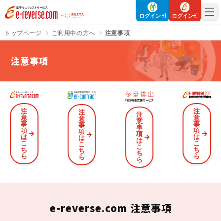
電子マニフェストサービス | e-reverse.com（イーリバースドットコ
ログイン
ログイン
トップページ
ご利用中の方へ
注意事項
注意事項
さよなら、紙マニフェスト
建設現場をICTでスマートに
「産廃管理業務をとことんラク
建設現場における
施工管理業務
にする」
クラウドサービスで
をサポートするサービスです。
注
注
注
注
意
意
す。
意
意
事
事
事
サービスサイトを見る
事
項
項
項
サービスサイトを見る
項
は
は
は
は
こ
こ
こ
こ
ち
ち
ち
ち
ら
ら
ら
ら
入退場も、調整会議も、もっと
CO₂排出量を「見える化」して
ラクに
みる？
Buildeeと連携した機器及び
シス
建設業界に特化したCO₂排出量
テムを提供するサービスです。
の算出・可視化が可能な新しい
e-reverse.com 注意事項
クラウドサービスです。
サービスサイトを見る