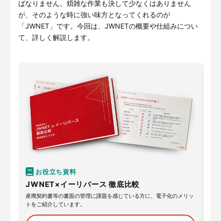
サービスサイトを見る
ばなりません。煩雑な作業も決して少なくはありません
が、そのような時に強い味方となってくれるのが
「JWNET」です。今回は、JWNETの概要や仕組みについ
て、詳しく解説します。
現場に伝える。伝わる。
建設現場の”ありがとう”をカ
タチに。
施工管理業務の標準化と
ノウハ
元請会社の裁量で独自のポイン
ウ継承を支援するサービスで
トプログラムを簡便に構築でき
す。
るサービスです。
サービスサイトを見る
サービスサイトを見る
お役立ち資料
JWNET×イーリバース 徹底比較
産廃契約書等の書面の管理に課題を感じている方に、電子化のメリッ
トをご紹介しています。