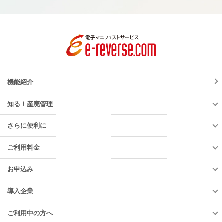
機能紹介
知る！産廃管理
知る！産廃管理
さらに便利に
初級編
さらに便利に
中級編
ご利用料金
TansoMiru産廃
上級編
ご利用料金
多量排出行政報告支援サービス
お申込み
排出事業者様
再生資源利用促進支援サービス
お申込み
収集運搬・
処分業者様
導入企業
er-contract
(産廃処理委託契約)
e-reverse.com
導入企業
遠隔承認モデル
「e-Picture（イーピクチャー）」
TansoMiru産廃
ご利用中の方へ
収集運搬業者・
処分場検索