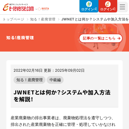
電子マニフェストサービス | e-reverse.com（イーリバースドットコ
ログイン
ログイン
トップページ
知る！産廃管理
JWNETとは何か？システムや加入方法
知る！産廃管理
記事の一覧はこちら
さよなら、紙マニフェスト
建設現場をICTでスマートに
「産廃管理業務をとことんラク
建設現場における
施工管理業務
にする」
クラウドサービスで
をサポートするサービスです。
す。
2022年02月16日 更新：2025年09月02日
サービスサイトを見る
サービスサイトを見る
知る！産廃管理
中級編
JWNETとは何か？システムや加入方法
を解説！
入退場も、調整会議も、もっと
CO₂排出量を「見える化」して
ラクに
みる？
Buildeeと連携した機器及び
シス
建設業界に特化したCO₂排出量
テムを提供するサービスです。
の算出・可視化が可能な新しい
産業廃棄物の排出事業者は、廃棄物処理法を遵守しつつ、
クラウドサービスです。
排出された産業廃棄物を正確に管理・処理していかなけれ
サービスサイトを見る