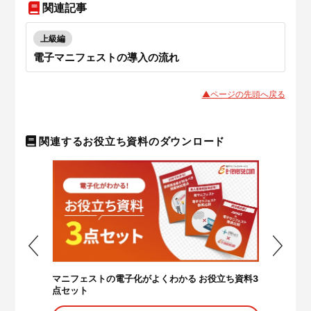
く解説しております。ぜひご覧ください。
関連記事
上級編
電子マニフェストの導入の流れ
▲ページの先頭へ戻る
関連するお役立ち資料のダウンロード
マニフェストの電子化がよくわかる お役立ち資料3
底比較
JWNET×
点セット