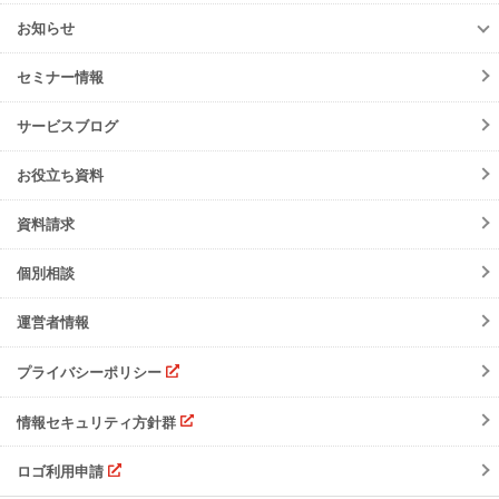
JWNETデータ取込機能
多量排出行政報告
支援サービス
ご利用中の方へ
排出事業者一覧
お知らせ
パッケージソフト
とのデータ連携
er-contract
(産廃処理委託契約)
各種お手続き
導入事例一覧
お知らせ
産廃シングルサインオン認証
再生資源利用促進支援サービス
ご登録情報変更
手続きの流れ
セミナー情報
ニュースリリース
初期設定方法
メンテナンス
サービスブログ
動作環境
障害情報
会員規約
お役立ち資料
機能リリース
サービスの可用性と
セキュリティ
イベント
資料請求
よくあるご質問
ご請求について
個別相談
サポート・お問合せ
運営者情報
注意事項
プライバシーポリシー
情報セキュリティ方針群
ロゴ利用申請