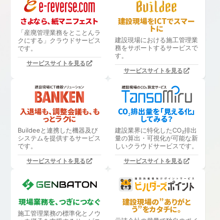
さよなら、紙マニフェスト
建設現場をICTでスマー
トに
「産廃管理業務をとことんラ
建設現場における
施工管理業
クにする」
クラウドサービス
務をサポートするサービスで
です。
す。
サービスサイトを見る
サービスサイトを見る
入退場も、調整会議も、も
CO₂排出量を「見える化」
っとラクに
してみる？
Buildeeと連携した機器及び
建設業界に特化したCO₂排出
システムを提供するサービス
量の算出・可視化が可能な新
です。
しいクラウドサービスです。
サービスサイトを見る
サービスサイトを見る
現場業務を、つぎにつなぐ
建設現場の”ありがと
う”をカタチに。
施工管理業務の標準化と
ノウ