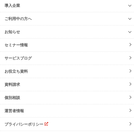
お申込み
収集運搬・
処分業者様
導入企業
er-contract
(産廃処理委託契約)
e-reverse.com
導入企業
遠隔承認モデル
「e-Picture（イーピクチャー）」
TansoMiru産廃
ご利用中の方へ
収集運搬業者・
処分場検索
JWNETデータ取込機能
多量排出行政報告
支援サービス
ご利用中の方へ
排出事業者一覧
お知らせ
パッケージソフト
とのデータ連携
er-contract
(産廃処理委託契約)
各種お手続き
導入事例一覧
お知らせ
産廃シングルサインオン認証
再生資源利用促進支援サービス
ご登録情報変更
手続きの流れ
セミナー情報
ニュースリリース
初期設定方法
メンテナンス
サービスブログ
動作環境
障害情報
会員規約
お役立ち資料
機能リリース
サービスの可用性と
セキュリティ
イベント
資料請求
よくあるご質問
ご請求について
個別相談
サポート・お問合せ
運営者情報
注意事項
プライバシーポリシー