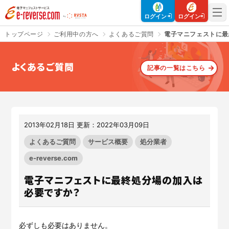
電子マニフェストサービス | e-reverse.com（イーリバースドットコ
ログイン
ログイン
トップページ
ご利用中の方へ
よくあるご質問
電子マニフェストに最
よくあるご質問
記事の一覧はこちら
さよなら、紙マニフェスト
建設現場をICTでスマートに
「産廃管理業務をとことんラク
建設現場における
施工管理業務
にする」
クラウドサービスで
をサポートするサービスです。
す。
2013年02月18日 更新：2022年03月09日
サービスサイトを見る
サービスサイトを見る
よくあるご質問
サービス概要
処分業者
e-reverse.com
電子マニフェストに最終処分場の加入は
入退場も、調整会議も、もっと
CO₂排出量を「見える化」して
ラクに
みる？
必要ですか？
Buildeeと連携した機器及び
シス
建設業界に特化したCO₂排出量
テムを提供するサービスです。
の算出・可視化が可能な新しい
クラウドサービスです。
サービスサイトを見る
必ずしも必要はありません。