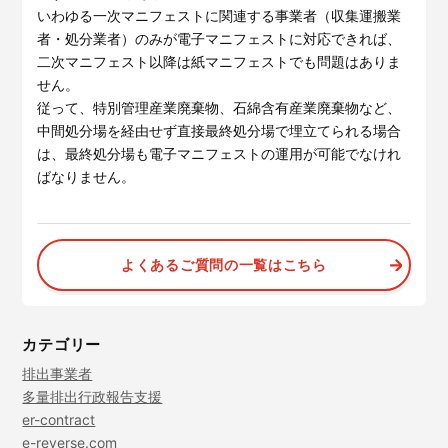
サービスサイトを見る
いわゆる一次マニフェストに関連する事業者（収集運搬業
者・処分業者）のみが電子マニフェストに対応できれば、
二次マニフェスト以降は紙マニフェストでも問題はありま
せん。
現場に伝える。伝わる。
建設現場の”ありがとう”をカ
タチに。
従って、特別管理産業廃棄物、石綿含有産業廃棄物など、
施工管理業務の標準化と
ノウハ
元請会社の裁量で独自のポイン
ウ継承を支援するサービスで
中間処分場を経由せず直接最終処分場で埋立てられる場合
トプログラムを簡便に構築でき
す。
は、最終処分場も電子マニフェストの運用が可能でなけれ
るサービスです。
サービスサイトを見る
ばなりません。
サービスサイトを見る
よくあるご質問の一覧はこちら
カテゴリー
排出事業者
多量排出行政報告支援
er-contract
e-reverse.com