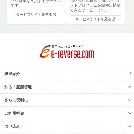
元請会社の裁量で独自のポイ
ハウ継承を支援するサービス
ントプログラムを簡便に構築
です。
できるサービスです。
サービスサイトを見る
サービスサイトを見る
機能紹介
知る！産廃管理
知る！産廃管理
さらに便利に
初級編
さらに便利に
中級編
ご利用料金
TansoMiru産廃
上級編
ご利用料金
多量排出行政報告支援サービス
お申込み
排出事業者様
再生資源利用促進支援サービス