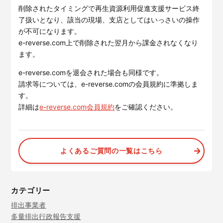
サービスサイトを見る
削除されたタイミングで再生資源利用促進支援サービス終
了扱いとなり、該当の現場、支店としてはいっさいの操作
が不可になります。
e-reverse.com上で削除された翌月から課金されなくなり
現場に伝える。伝わる。
建設現場の”ありがとう”をカ
タチに。
ます。
施工管理業務の標準化と
ノウハ
元請会社の裁量で独自のポイン
ウ継承を支援するサービスで
トプログラムを簡便に構築でき
す。
e-reverse.comを退会された場合も同様です。
るサービスです。
請求等については、e-reverse.comの会員規約に準拠しま
サービスサイトを見る
サービスサイトを見る
す。
詳細は
e-reverse.com会員規約
をご確認ください。
よくあるご質問の一覧はこちら
カテゴリー
排出事業者
多量排出行政報告支援