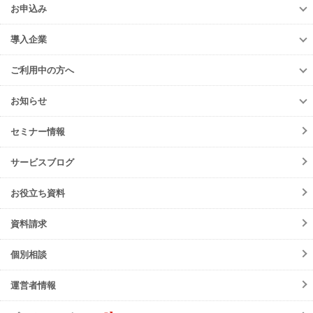
多量排出行政報告支援サービス
お申込み
排出事業者様
再生資源利用促進支援サービス
お申込み
収集運搬・
処分業者様
導入企業
er-contract
(産廃処理委託契約)
e-reverse.com
導入企業
遠隔承認モデル
「e-Picture（イーピクチャー）」
TansoMiru産廃
ご利用中の方へ
収集運搬業者・
処分場検索
JWNETデータ取込機能
多量排出行政報告
支援サービス
ご利用中の方へ
排出事業者一覧
お知らせ
パッケージソフト
とのデータ連携
er-contract
(産廃処理委託契約)
各種お手続き
導入事例一覧
お知らせ
産廃シングルサインオン認証
再生資源利用促進支援サービス
ご登録情報変更
手続きの流れ
セミナー情報
ニュースリリース
初期設定方法
メンテナンス
サービスブログ
動作環境
障害情報
会員規約
お役立ち資料
機能リリース
サービスの可用性と
セキュリティ
イベント
資料請求
よくあるご質問
ご請求について
個別相談
サポート・お問合せ
運営者情報
注意事項