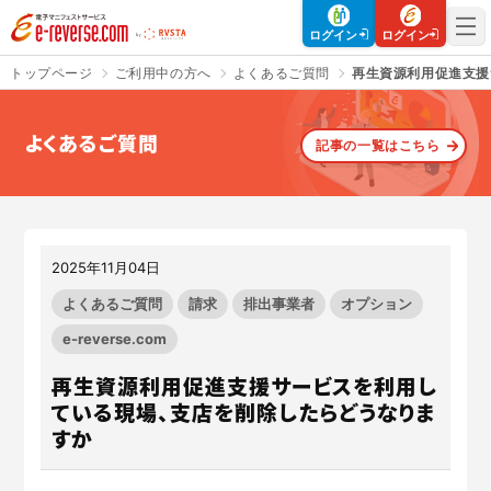
電子マニフェストサービス | e-reverse.com（イーリバースドットコ
ログイン
ログイン
トップページ
ご利用中の方へ
よくあるご質問
再生資源利用促進支援
よくあるご質問
記事の一覧はこちら
さよなら、紙マニフェスト
建設現場をICTでスマートに
「産廃管理業務をとことんラク
建設現場における
施工管理業務
にする」
クラウドサービスで
をサポートするサービスです。
す。
2025年11月04日
サービスサイトを見る
サービスサイトを見る
よくあるご質問
請求
排出事業者
オプション
e-reverse.com
再生資源利用促進支援サービスを利用し
入退場も、調整会議も、もっと
CO₂排出量を「見える化」して
ラクに
みる？
ている現場、支店を削除したらどうなりま
Buildeeと連携した機器及び
シス
建設業界に特化したCO₂排出量
すか
テムを提供するサービスです。
の算出・可視化が可能な新しい
クラウドサービスです。
サービスサイトを見る