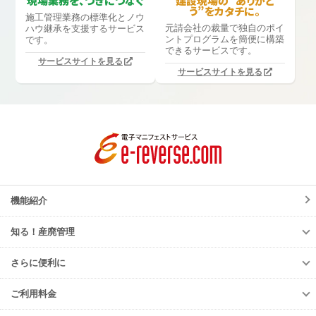
現場業務を、つぎにつなぐ
建設現場の”ありがと
う”をカタチに。
施工管理業務の標準化と
ノウ
元請会社の裁量で独自のポイ
ハウ継承を支援するサービス
ントプログラムを簡便に構築
です。
できるサービスです。
サービスサイトを見る
サービスサイトを見る
機能紹介
知る！産廃管理
知る！産廃管理
さらに便利に
初級編
さらに便利に
中級編
ご利用料金
TansoMiru産廃
上級編
ご利用料金