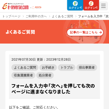
電子マニフェストサービス | e-reverse.com（イーリバースドットコ
ログイン
ログイン
トップページ
ご利用中の方へ
よくあるご質問
フォームを入力中「次
よくあるご質問
記事の一覧はこちら
さよなら、紙マニフェスト
建設現場をICTでスマートに
「産廃管理業務をとことんラク
建設現場における
施工管理業務
にする」
クラウドサービスで
をサポートするサービスです。
す。
2021年07月30日 更新：2023年12月28日
サービスサイトを見る
サービスサイトを見る
よくあるご質問
お手続き
トラブル
排出事業者
収集運搬業者
処分業者
フォームを入力中「次へ」を押しても次の
入退場も、調整会議も、もっと
CO₂排出量を「見える化」して
ラクに
みる？
ページに進まなくなりました
Buildeeと連携した機器及び
シス
建設業界に特化したCO₂排出量
テムを提供するサービスです。
の算出・可視化が可能な新しい
クラウドサービスです。
サービスサイトを見る
以下をご確認、ご対応ください。