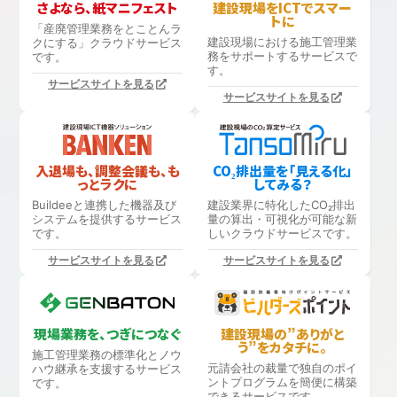
さよなら、紙マニフェスト
建設現場をICTでスマー
トに
「産廃管理業務をとことんラ
建設現場における
施工管理業
クにする」
クラウドサービス
務をサポートするサービスで
です。
す。
サービスサイトを見る
サービスサイトを見る
入退場も、調整会議も、も
CO₂排出量を「見える化」
っとラクに
してみる？
Buildeeと連携した機器及び
建設業界に特化したCO₂排出
システムを提供するサービス
量の算出・可視化が可能な新
です。
しいクラウドサービスです。
サービスサイトを見る
サービスサイトを見る
現場業務を、つぎにつなぐ
建設現場の”ありがと
う”をカタチに。
施工管理業務の標準化と
ノウ
元請会社の裁量で独自のポイ
ハウ継承を支援するサービス
ントプログラムを簡便に構築
です。
できるサービスです。