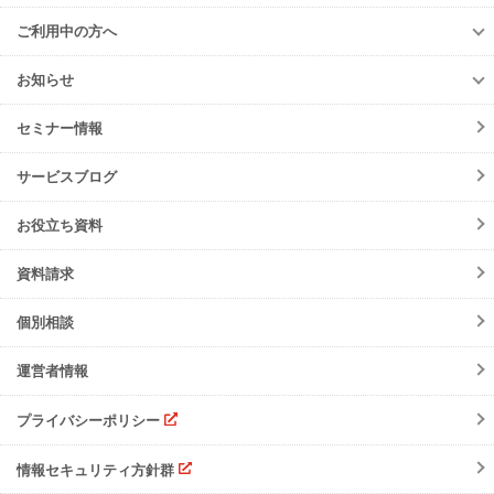
導入企業
遠隔承認モデル
「e-Picture（イーピクチャー）」
TansoMiru産廃
ご利用中の方へ
収集運搬業者・
処分場検索
JWNETデータ取込機能
多量排出行政報告
支援サービス
ご利用中の方へ
排出事業者一覧
お知らせ
パッケージソフト
とのデータ連携
er-contract
(産廃処理委託契約)
各種お手続き
導入事例一覧
お知らせ
産廃シングルサインオン認証
再生資源利用促進支援サービス
ご登録情報変更
手続きの流れ
セミナー情報
ニュースリリース
初期設定方法
メンテナンス
サービスブログ
動作環境
障害情報
会員規約
お役立ち資料
機能リリース
サービスの可用性と
セキュリティ
イベント
資料請求
よくあるご質問
ご請求について
個別相談
サポート・お問合せ
運営者情報
注意事項
プライバシーポリシー
情報セキュリティ方針群