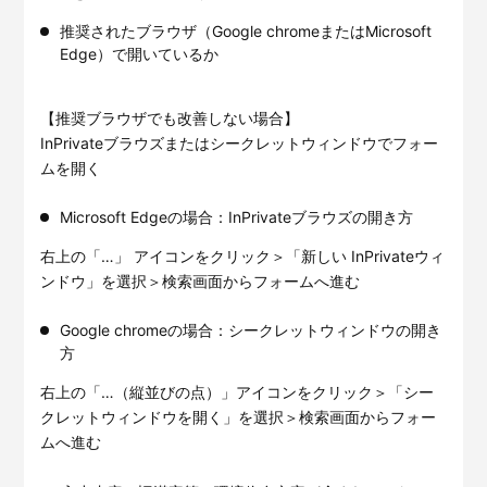
サービスサイトを見る
推奨されたブラウザ（Google chromeまたはMicrosoft
Edge）で開いているか
現場に伝える。伝わる。
建設現場の”ありがとう”をカ
タチに。
【推奨ブラウザでも改善しない場合】
施工管理業務の標準化と
ノウハ
元請会社の裁量で独自のポイン
ウ継承を支援するサービスで
InPrivateブラウズまたはシークレットウィンドウでフォー
トプログラムを簡便に構築でき
す。
ムを開く
るサービスです。
サービスサイトを見る
サービスサイトを見る
Microsoft Edgeの場合：InPrivateブラウズの開き方
右上の「…」 アイコンをクリック＞「新しい InPrivateウィ
ンドウ」を選択＞検索画面からフォームへ進む
Google chromeの場合：シークレットウィンドウの開き
方
右上の「…（縦並びの点）」アイコンをクリック＞「シー
クレットウィンドウを開く」を選択＞検索画面からフォー
ムへ進む