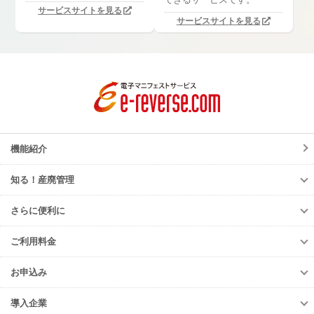
サービスサイトを見る
サービスサイトを見る
機能紹介
知る！産廃管理
知る！産廃管理
さらに便利に
初級編
さらに便利に
中級編
ご利用料金
TansoMiru産廃
上級編
ご利用料金
多量排出行政報告支援サービス
お申込み
排出事業者様
再生資源利用促進支援サービス
お申込み
収集運搬・
処分業者様
導入企業
er-contract
(産廃処理委託契約)
e-reverse.com