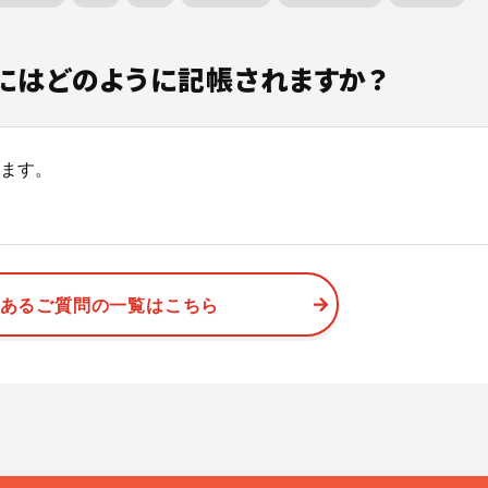
生資源利用促進支援サービ
ト！
めの記事はこちら
べる
意事項
排出事業者とは
階層の構築
政報告支援サービスとは？
多量排出行政報告支援サービス
単品目（がれき・汚泥）特別料
用促進支援サービスをご利用さ
再生資源利用促進支援サービス
JWNETとは何か？
にはどのように記帳されますか？
べる
こちらからご申請ください。
現場に伝える。伝わる。
法とは
力機能
できること
再生資源利用促進支援サービス
オプション料金
施工管理業務の標準化と
元請
こんなお悩みはありませんか？
電子マニフェストのメリットと
ノウハウ継承を支援するサービスです。
ます。
れ
er-contract(産廃処理委託契約)
主な機能・できること
電子マニフェストとは？わかり
サービスサイトを見る
説
資料請求はこちら
個別相談はこちら
とは
資料請求はこちら
個別相談はこちら
ご利用の流れ
あるご質問の一覧はこちら
WNETデータ取込機能
データ連携
資料請求はこちら
お役立ち資料はこちら
資料請求はこちら
個別相談はこちら