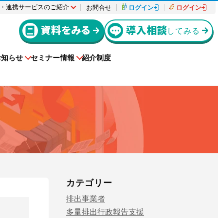
・連携サービスのご紹介
お問合せ
ログイン
ログイン
資料をみる
導入相談
してみる
お知らせ
セミナー情報
紹介制度
入退場も、調整会議も、もっとラクに
導入事例
援サービ
者様
動作環境
機能リリース
Buildeeと連携した機器及び
ctを利用してい
e-reverse.comをご導入いただいた企業様の
システムを提供するサービスです。
援サービ
上級編
er-contract
カテゴリー
をご利用さ
！
料金はこちらからご確認ください。
(産廃処理委託契約)
導入事例を掲載しています。
ださい。
排出事業者
サービスサイトを見る
ご請求について
実現できる
解してお
産業廃棄物処理委託に関する委託契約を迅
電子化に向けた準備や情報収集を進めたい
遠隔承認モデルe-Picture（イーピクチャ
幅にカッ
る方にお勧
速に締結完了！コストカットも実現！
方にお勧めの記事はこちら
多量排出行政報告支援
ー）