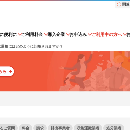
関連
スドットコム）
に便利に
ご利用料金
導入企業
お申込み
ご利用中の方へ
に通帳にはどのように記帳されますか？
ちら
建設現場をICTでスマートに
集運搬業者・処分場検索
排出事業者一覧
多量排出行政報告支
オプション機能
収集運搬・処分業
nsoMiru産廃
登録情報変更手続きの流れ
ンテナンス
子マニフェストを知る
初期設定方法
障害情報
産廃管理業務を学ぶ
ス
建設現場における
ストサービスe-reverse.comを
e-reverse.com、er-contra
施工管理業務をサポートするサービスです。
量排出行政報告支援サービ
再生資源利用促進支
中級編
iru産廃をご利用される場合はこちら
多量排出行政報告支援サービス
普段の業務がさらにラクになる
収集運搬・処分業者様のご利用
る企業様をご確認いただけま
る企業様を検索いただけます。
ス
ください。
れる場合はこちらからご申請く
ービスの可用性とセキュリ
サービスサイトを見る
よくあるご質問
の行政方式に対応！
現場を知るリバスタだからこそ
ある程度廃棄物管理に関して理
ィ
スト管理機能
TansoMiru産廃
ご利用料金
負担を大幅に軽減！
資源循環支援！現場の負担を大
り、電子化することに興味があ
るご質問
料金
請求
排出事業者
収集運搬業者
処分業者