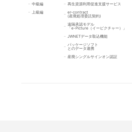
中級編
再生資源利用促進支援サービス
上級編
er-contract
(産廃処理委託契約)
遠隔承認モデル
「e-Picture（イーピクチャー）」
JWNETデータ取込機能
パッケージソフト
とのデータ連携
産廃シングルサインオン認証