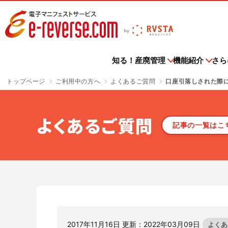
電子マニフェストサービス | e-reverse.com（イーリバー
知る！産廃管理
機能紹介
さら
トップページ
ご利用中の方へ
よくあるご質問
口座引落しされた際
導入企業
知る！産廃管理
機能紹介
さらに便利に
ご利用料金
お申込み
ご利用中の方へ
お知らせ
セミナー情報
紹介ページはこちら
一覧はこちら
一覧はこちら
一覧はこちら
一覧はこちら
一覧はこちら
記事一覧はこちら
一覧はこちら
よくあるご質問
記事の一覧はこ
さよなら、紙マニフェスト
導入企業トップ
収
主な機能・できること
排出事業者様
e-reverse.com
各種お手続き
ニュースリリース
セミナー情報トップ
Ta
ご
メ
電
「産廃管理業務をとことんラクにする」
e-reverse.comはすでに数多くの事業者様に
電子マニフェ
クラウドサービスです。
多
初級編
TansoMiru産廃
産廃管理業務がとことんラクになる！
排出事業者様のご利用料金はこちらからご確認ください。
e-reverse.comをご利用される場合はこちら
TansoM
ご活用いただいております
利用してい
ス
からご申請ください。
からご申請
す。
サ
サービスサイトを見る
会員規約
イベント
廃棄物管理をよくわかっていない、あるいは
建設現場の廃棄物輸送に係るCO₂排出量を
全国すべて
テ
TPOに合わせたマニフェスト登録
ご利用料金
紙マニフェ
よく分からずやっている方にお勧めの記事はこちら
把握！集計作業の省力化を実現！
報告業務の
2017年11月16日 更新：2022年03月09日
よくあ