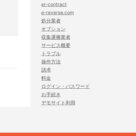
er-contract
e-reverse.com
金
er-contractとは？
電子マニフェストの料金と支払い方法
JWNETデータ取込機能
とは？
処分業者
建設現場の”ありがとう”をカタチに。
オプション
er-contractの強み
電子マニフェストの義務化について
社内基幹システムや産廃パッケージソフ
会社の裁量で独自のポイントプログラムを簡便に
は？
収集運搬業者
トとのデータ連携
構築できるサービスです。
サービス概要
主な機能・できること
電子マニフェストの導入・流れ
トラブル
やすく解
サービスサイトを見る
2次マニフェスト登録機能
操作方法
お客様の声
請求
産廃シングルサインオン認証
料金
ログイン・パスワード
お手続き
産廃シングルサインオン認証
デモサイト利用