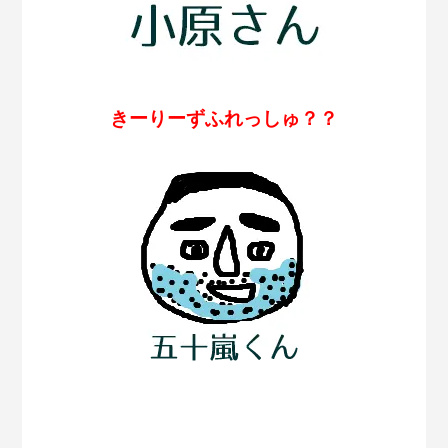
きーりーずふれっしゅ？？