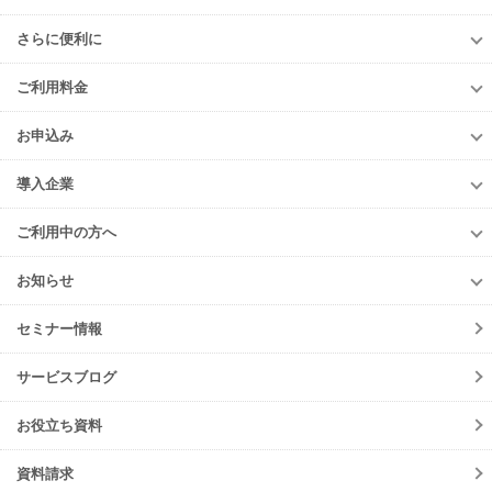
知る！産廃管理
さらに便利に
初級編
さらに便利に
中級編
ご利用料金
TansoMiru産廃
上級編
ご利用料金
多量排出行政報告支援サービス
お申込み
排出事業者様
再生資源利用促進支援サービス
お申込み
収集運搬・
処分業者様
導入企業
er-contract
(産廃処理委託契約)
e-reverse.com
導入企業
遠隔承認モデル
「e-Picture（イーピクチャー）」
TansoMiru産廃
ご利用中の方へ
収集運搬業者・
処分場検索
JWNETデータ取込機能
多量排出行政報告
支援サービス
ご利用中の方へ
排出事業者一覧
お知らせ
パッケージソフト
とのデータ連携
er-contract
(産廃処理委託契約)
各種お手続き
導入事例一覧
お知らせ
産廃シングルサインオン認証
再生資源利用促進支援サービス
ご登録情報変更
手続きの流れ
セミナー情報
ニュースリリース
初期設定方法
メンテナンス
サービスブログ
動作環境
障害情報
会員規約
お役立ち資料
機能リリース
サービスの可用性と
セキュリティ
イベント
資料請求
よくあるご質問