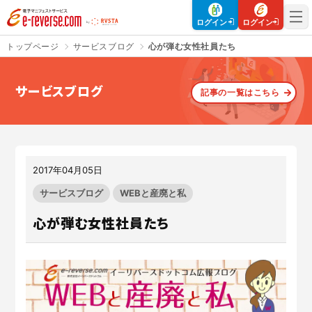
電子マニフェストサービス | e-reverse.com（イーリバースドットコ
ログイン
ログイン
トップページ
サービスブログ
心が弾む女性社員たち
サービスブログ
記事の一覧はこちら
さよなら、紙マニフェスト
建設現場をICTでスマートに
「産廃管理業務をとことんラク
建設現場における
施工管理業務
にする」
クラウドサービスで
をサポートするサービスです。
す。
2017年04月05日
サービスサイトを見る
サービスサイトを見る
サービスブログ
WEBと産廃と私
心が弾む女性社員たち
入退場も、調整会議も、もっと
CO₂排出量を「見える化」して
ラクに
みる？
Buildeeと連携した機器及び
シス
建設業界に特化したCO₂排出量
テムを提供するサービスです。
の算出・可視化が可能な新しい
クラウドサービスです。
サービスサイトを見る