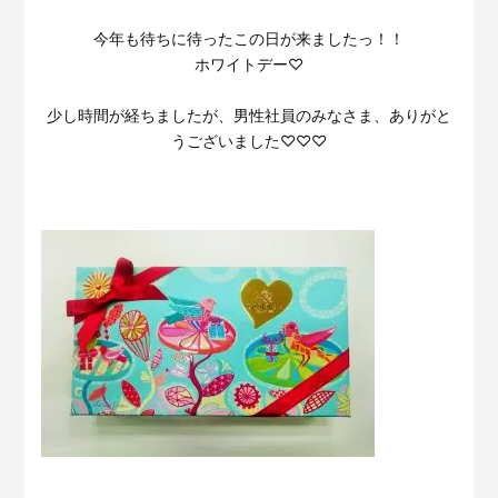
サービスサイトを見る
今年も待ちに待ったこの日が来ましたっ！！
ホワイトデー♡
現場に伝える。伝わる。
建設現場の”ありがとう”をカ
タチに。
少し時間が経ちましたが、男性社員のみなさま、ありがと
施工管理業務の標準化と
ノウハ
うございました♡♡♡
元請会社の裁量で独自のポイン
ウ継承を支援するサービスで
トプログラムを簡便に構築でき
す。
るサービスです。
サービスサイトを見る
サービスサイトを見る