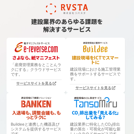
建設業界のあらゆる課題を
解決するサービス
さよなら、紙マニフェスト
建設現場をICTでスマー
トに
「産廃管理業務をとことんラ
建設現場における
施工管理業
クにする」
クラウドサービス
務をサポートするサービスで
です。
す。
サービスサイトを見る
サービスサイトを見る
入退場も、調整会議も、も
CO₂排出量を「見える化」
っとラクに
してみる？
Buildeeと連携した機器及び
建設業界に特化したCO₂排出
システムを提供するサービス
量の算出・可視化が可能な新
です。
しいクラウドサービスです。