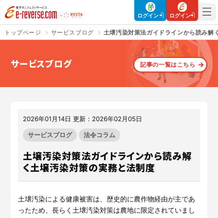
電子マニフェストサービス | e-reverse.com（イーリバースドットコ
ログイン
ログイン
トップページ
サービスブログ
土壌汚染対策法ガイドラインから読み解
サービスブログ
記事の一覧はこちら
さよなら、紙マニフェスト
建設現場をICTでスマートに
「産廃管理業務をとことんラク
建設現場における
施工管理業務
にする」
クラウドサービスで
をサポートするサービスです。
す。
2026年01月14日 更新：2026年02月05日
サービスサイトを見る
サービスサイトを見る
サービスブログ
法令コラム
土壌汚染対策法ガイドラインから読み解
く土壌汚染対策の実務と法制度
入退場も、調整会議も、もっと
CO₂排出量を「見える化」して
ラクに
みる？
Buildeeと連携した機器及び
シス
建設業界に特化したCO₂排出量
テムを提供するサービスです。
の算出・可視化が可能な新しい
土壌汚染による健康被害は、歴史的に農作物経由が主であ
クラウドサービスです。
ったため、長らく土壌汚染対策は農地に限定されていまし
サービスサイトを見る