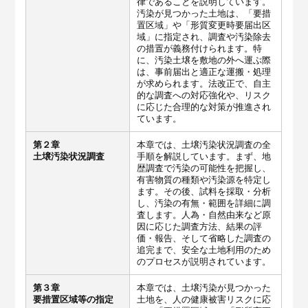
律であることを説明しています。
汚染が見つかった土地は、「要措
置区域」や「形質変更時要届出区
域」に指定され、調査や汚染除去
の措置が義務付けられます。特
に、汚染土壌を敷地の外へ運ぶ際
は、事前届出と適正な運搬・処理
が求められます。法改正で、自主
的な調査への対応強化や、リスク
に応じた合理的な対策が推進され
ています。
第２章
本章では、土壌汚染状況調査の全
土壌汚染状況調査
手順を解説しています。まず、地
歴調査で汚染の可能性を把握し、
有害物質の種類や汚染源を特定し
ます。その後、試料を採取・分析
し、汚染の有無・範囲を詳細に調
査します。人為・自然由来など原
因に応じた調査方法、結果の評
価・報告、そして省略した調査の
追完まで、安全な土地利用のため
のプロセスが説明されています。
第３章
本章では、土壌汚染が見つかった
要措置区域等の指定
土地を、人の健康被害リスクに応