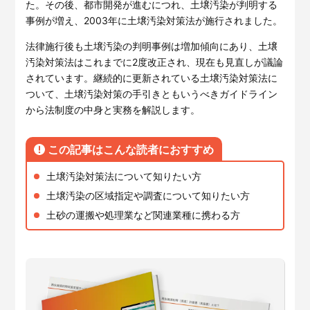
サービスサイトを見る
た。その後、都市開発が進むにつれ、土壌汚染が判明する
事例が増え、2003年に土壌汚染対策法が施行されました。
法律施行後も土壌汚染の判明事例は増加傾向にあり、土壌
現場に伝える。伝わる。
建設現場の”ありがとう”をカ
汚染対策法はこれまでに2度改正され、現在も見直しが議論
タチに。
施工管理業務の標準化と
ノウハ
されています。継続的に更新されている土壌汚染対策法に
元請会社の裁量で独自のポイン
ウ継承を支援するサービスで
ついて、土壌汚染対策の手引きともいうべきガイドライン
トプログラムを簡便に構築でき
す。
から法制度の中身と実務を解説します。
るサービスです。
サービスサイトを見る
サービスサイトを見る
この記事はこんな読者におすすめ
土壌汚染対策法について知りたい方
土壌汚染の区域指定や調査について知りたい方
土砂の運搬や処理業など関連業種に携わる方