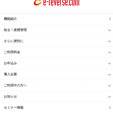
機能紹介
知る！産廃管理
知る！産廃管理
さらに便利に
初級編
さらに便利に
中級編
ご利用料金
TansoMiru産廃
上級編
ご利用料金
多量排出行政報告支援サービス
お申込み
排出事業者様
再生資源利用促進支援サービス
お申込み
収集運搬・
処分業者様
導入企業
er-contract
(産廃処理委託契約)
e-reverse.com
導入企業
遠隔承認モデル
「e-Picture（イーピクチャー）」
TansoMiru産廃
ご利用中の方へ
収集運搬業者・
処分場検索
JWNETデータ取込機能
多量排出行政報告
支援サービス
ご利用中の方へ
排出事業者一覧
お知らせ
パッケージソフト
とのデータ連携
er-contract
(産廃処理委託契約)
各種お手続き
導入事例一覧
お知らせ
産廃シングルサインオン認証
再生資源利用促進支援サービス
ご登録情報変更
手続きの流れ
セミナー情報
ニュースリリース