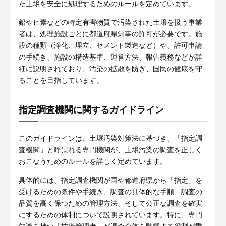
た土壌を安全に処理するためのルールを定めています。
鉛やヒ素などの特定有害物質で汚染された土壌を扱う事業
者は、処理施設ごとに都道府県知事の許可が必要です。施
設の種類（浄化、埋立、セメント製造など）や、許可申請
再生資源利用計画書のご担当者さま
の手続き、施設の構造基準、運営方法、報告義務などが詳
細に説明されており、汚染の拡散を防ぎ、国民の健康を守
再生資源利用計画書・実施書の作成にお困りではありません
ることを目指しています。
か？「再生資源利用促進支援サービス」の概要と活用イメー
ジを分かりやすく解説した資料をご用意しました。ぜひご覧
ください。
指定調査機関に関するガイドライン
このガイドラインは、土壌汚染対策法に基づき、「指定調
査機関」と呼ばれる専門機関が、土壌汚染の調査を正しく
おこなうためのルールを詳しく定めています。
具体的には、指定調査機関が国や都道府県から「指定」を
受けるための条件や手続き、調査の具体的な手順、調査の
品質を高く保つための管理方法、そして公正な調査を確実
にするための体制について説明されています。特に、専門