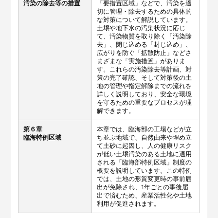
汚染の除去等の措置
「要措置区域」などで、汚染を適
切に管理・除去するための具体的
な対策について解説しています。
土壌や地下水の汚染状況に応じ
て、汚染物質を取り除く「汚染除
去」、閉じ込める「封じ込め」、
広がりを防ぐ「拡散防止」などさ
まざまな「実施措置」がありま
す。これらの汚染除去等計画、対
策の完了確認、そして対策後の土
地の管理や指定解除までの流れを
詳しく説明しており、安全な環境
を守るための重要なプロセスが理
解できます。
第６章
本章では、臨海部の工場などが立
臨海特例区域
ち並ぶ地域で、自然由来や埋め立
て土砂に起因し、人の健康リスク
が低い土壌汚染のある土地に適用
される「臨海部特例区域」制度の
概要を説明しています。この特例
では、土地の形質変更時の事前届
出が免除され、1年ごとの事後届
出で済むため、産業活性化や土地
利用が促進されます。