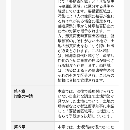
じて「要措置区域」と「形質変更
時要届出区域」に区分する基準を
解説しています。要措置区域は、
汚染により人の健康に被害が生じ
るおそれがある場合に指定され、
都道府県知事から健康被害防止の
ための対策が指示されます。一
方、形質変更時要届出区域は、健
康被害のおそれがない土地で、土
地の形質変更をおこなう際に届出
が必要とされます。この区域に
は、臨海部特例区域など、産業活
性化のために事前の届出が緩和さ
れる制度も存在します。両区域
は、汚染による人の健康被害のお
それの有無で区分され、これらの
情報は台帳で管理されます。
第４章
本章では、法律で義務付けられて
指定の申請
いない自主的な調査で土壌汚染が
見つかった土地について、土地の
所有者などが都道府県知事に申請
して「要措置区域等」に指定して
もらう手続きを説明しています。
第５章
本章では、土壌汚染が見つかった