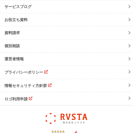
初期設定方法
メンテナンス
サービスブログ
動作環境
障害情報
会員規約
お役立ち資料
機能リリース
サービスの可用性と
セキュリティ
イベント
資料請求
よくあるご質問
ご請求について
個別相談
サポート・お問合せ
運営者情報
注意事項
プライバシーポリシー
情報セキュリティ方針群
ロゴ利用申請