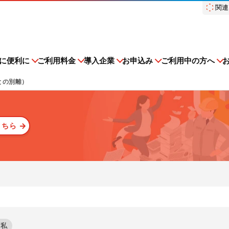
関連
スドットコム）
に便利に
ご利用料金
導入企業
お申込み
ご利用中の方へ
との別離）
こちら
建設現場をICTでスマートに
集運搬業者・処分場検索
排出事業者一覧
多量排出行政報告支
オプション機能
収集運搬・処分業
nsoMiru産廃
登録情報変更手続きの流れ
ンテナンス
子マニフェストを知る
初期設定方法
障害情報
産廃管理業務を学ぶ
ス
建設現場における
ストサービスe-reverse.comを
e-reverse.com、er-contra
施工管理業務をサポートするサービスです。
量排出行政報告支援サービ
再生資源利用促進支
中級編
iru産廃をご利用される場合はこちら
多量排出行政報告支援サービス
普段の業務がさらにラクになる
収集運搬・処分業者様のご利用
る企業様をご確認いただけま
る企業様を検索いただけます。
ス
ください。
れる場合はこちらからご申請く
ービスの可用性とセキュリ
サービスサイトを見る
よくあるご質問
の行政方式に対応！
現場を知るリバスタだからこそ
ある程度廃棄物管理に関して理
ィ
スト管理機能
TansoMiru産廃
ご利用料金
負担を大幅に軽減！
資源循環支援！現場の負担を大
り、電子化することに興味があ
と私