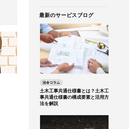
金
er-contractとは？
電子マニフェストの料金と支払い方法
最新のサービスブログ
JWNETデータ取込機能
とは？
建設現場の”ありがとう”をカタチに。
er-contractの強み
電子マニフェストの義務化について
社内基幹システムや産廃パッケージソフ
会社の裁量で独自のポイントプログラムを簡便に
は？
トとのデータ連携
構築できるサービスです。
主な機能・できること
電子マニフェストの導入・流れ
やすく解
サービスサイトを見る
2次マニフェスト登録機能
お客様の声
産廃シングルサインオン認証
法令コラム
土木工事共通仕様書とは？土木工
産廃シングルサインオン認証
事共通仕様書の構成要素と活用方
法を解説