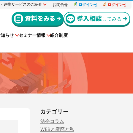
・連携サービスのご紹介
お問合せ
ログイン
ログイン
資料をみる
導入相談
してみる
お知らせ
セミナー情報
紹介制度
入退場も、調整会議も、もっとラクに
導入事例
援サービ
者様
動作環境
機能リリース
Buildeeと連携した機器及び
ctを利用してい
e-reverse.comをご導入いただいた企業様の
システムを提供するサービスです。
援サービ
上級編
er-contract
カテゴリー
をご利用さ
！
料金はこちらからご確認ください。
(産廃処理委託契約)
導入事例を掲載しています。
ださい。
法令コラム
サービスサイトを見る
ご請求について
実現できる
解してお
産業廃棄物処理委託に関する委託契約を迅
電子化に向けた準備や情報収集を進めたい
遠隔承認モデルe-Picture（イーピクチャ
幅にカッ
る方にお勧
速に締結完了！コストカットも実現！
方にお勧めの記事はこちら
WEBと産廃と私
ー）