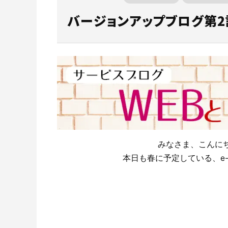
再
地図から調
er-contract
ス
バージョンアップブログ第2
サポート・お問合せ
注
産業廃棄物処理委託契約書とは？
見やすく便利なマニフェスト照会画面
TansoMiru産廃とは？
ご利用料金かんたんお見積りフォーム
産業廃棄物
多様な組織
多量排出行
er-contractをご利用される場合はこちらか
再生資源利
一覧から調
らご申請ください。
れる場合は
CO₂排出量を「見える化」してみる？
産業廃棄物管理票交付等状況報告書とは
簡単なマニフェスト修正
TansoMiru産廃の３つの強み
オプション料金
廃棄物処理
行政報告出
主な機能・
建設業界に特化したCO₂排出量の算出・可視化が可能
な新しいクラウドサービスです。
紙マニフェストの利用の流れや書き方
各種データの出力機能
主な機能・できること
廃棄物管理
ご利用の流
サービスサイトを見る
産業廃棄物マニフェスト(産業廃棄物管理
ご利用の流れ
産業廃棄物
お客様の声
票)とは
みなさま、こんに
本日も春に予定している、e-r
e-Picture
J