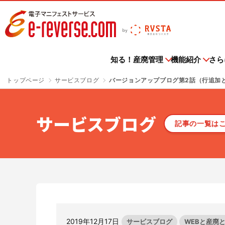
電子マニフェストサービス | e-reverse.com（イーリバー
知る！産廃管理
機能紹介
さら
トップページ
サービスブログ
バージョンアップブログ第2話（行追加
導入企業
知る！産廃管理
機能紹介
さらに便利に
ご利用料金
お申込み
ご利用中の方へ
お知らせ
セミナー情報
紹介ページはこちら
一覧はこちら
一覧はこちら
一覧はこちら
一覧はこちら
一覧はこちら
記事一覧はこちら
一覧はこちら
サービスブログ
記事の一覧は
さよなら、紙マニフェスト
導入企業トップ
収
主な機能・できること
排出事業者様
e-reverse.com
各種お手続き
ニュースリリース
セミナー情報トップ
Ta
ご
メ
電
「産廃管理業務をとことんラクにする」
e-reverse.comはすでに数多くの事業者様に
電子マニフェ
クラウドサービスです。
多
初級編
TansoMiru産廃
産廃管理業務がとことんラクになる！
排出事業者様のご利用料金はこちらからご確認ください。
e-reverse.comをご利用される場合はこちら
TansoM
ご活用いただいております
利用してい
ス
からご申請ください。
からご申請
す。
サ
サービスサイトを見る
会員規約
イベント
廃棄物管理をよくわかっていない、あるいは
建設現場の廃棄物輸送に係るCO₂排出量を
全国すべて
テ
TPOに合わせたマニフェスト登録
ご利用料金
紙マニフェ
よく分からずやっている方にお勧めの記事はこちら
把握！集計作業の省力化を実現！
報告業務の
2019年12月17日
サービスブログ
WEBと産廃