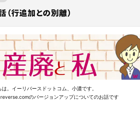
生資源利用促進支援サービ
ト！
めの記事はこちら
べる
話（行追加との別離）
意事項
排出事業者とは
階層の構築
政報告支援サービスとは？
多量排出行政報告支援サービス
単品目（がれき・汚泥）特別料
用促進支援サービスをご利用さ
再生資源利用促進支援サービス
JWNETとは何か？
べる
こちらからご申請ください。
現場に伝える。伝わる。
法とは
力機能
できること
再生資源利用促進支援サービス
オプション料金
施工管理業務の標準化と
元請
こんなお悩みはありませんか？
電子マニフェストのメリットと
ノウハウ継承を支援するサービスです。
れ
er-contract(産廃処理委託契約)
主な機能・できること
電子マニフェストとは？わかり
サービスサイトを見る
説
資料請求はこちら
個別相談はこちら
とは
資料請求はこちら
個別相談はこちら
ご利用の流れ
ちは。
イーリバースドットコム、小濃です。
everse.comのバージョンアップについてのお話です
WNETデータ取込機能
データ連携
資料請求はこちら
お役立ち資料はこちら
資料請求はこちら
個別相談はこちら