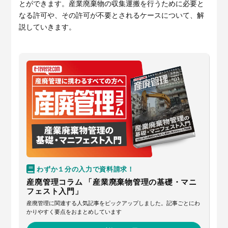
サービスサイトを見る
とができます。産業廃棄物の収集運搬を行うために必要と
なる許可や、その許可が不要とされるケースについて、解
説していきます。
現場に伝える。伝わる。
建設現場の”ありがとう”をカ
タチに。
施工管理業務の標準化と
ノウハ
元請会社の裁量で独自のポイン
ウ継承を支援するサービスで
トプログラムを簡便に構築でき
す。
るサービスです。
サービスサイトを見る
サービスサイトを見る
わずか１分の入力で資料請求！
産廃管理コラム 「産業廃棄物管理の基礎・マニ
フェスト入門」
産廃管理に関連する人気記事をピックアップしました。記事ごとにわ
かりやすく要点をおまとめしています