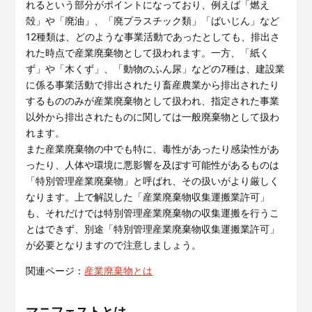
れるという部分がポイントになっており、例えば「燃え
殻」や「廃油」、「廃プラスチック類」「ばいじん」など
12種類は、どのような事業活動であったとしても、排出さ
れた時点で産業廃棄物として扱われます。一方、「紙く
ず」や「木くず」、「動物のふん尿」などの7種は、建設業
に係る事業活動で排出されたり畜産農業から排出されたり
するもののみが産業廃棄物として扱われ、指定された事業
以外から排出されたものに関しては一般廃棄物として扱わ
れます。
また産業廃棄物の中でも特に、毒性があったり感染性があ
ったり、人体や環境に悪影響を及ぼす可能性があるものは
「特別管理産業廃棄物」と呼ばれ、その扱いがより厳しく
なります。上で解説した「産業廃棄物収集運搬業許可」
も、それだけでは特別管理産業廃棄物の収集運搬を行うこ
とはできず、別途「特別管理産業廃棄物収集運搬業許可」
が必要となりますので注意しましょう。
関連ページ：
産業廃棄物とは
マニフェストとは