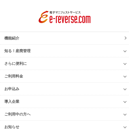
機能紹介
知る！産廃管理
知る！産廃管理
さらに便利に
初級編
さらに便利に
中級編
ご利用料金
TansoMiru産廃
上級編
ご利用料金
多量排出行政報告支援サービス
お申込み
排出事業者様
再生資源利用促進支援サービス
お申込み
収集運搬・
処分業者様
導入企業
er-contract
(産廃処理委託契約)
e-reverse.com
導入企業
遠隔承認モデル
「e-Picture（イーピクチャー）」
TansoMiru産廃
ご利用中の方へ
収集運搬業者・
処分場検索
JWNETデータ取込機能
多量排出行政報告
支援サービス
ご利用中の方へ
排出事業者一覧
お知らせ
パッケージソフト
とのデータ連携