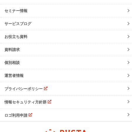
er-contract
(産廃処理委託契約)
各種お手続き
導入事例一覧
お知らせ
産廃シングルサインオン認証
再生資源利用促進支援サービス
ご登録情報変更
手続きの流れ
セミナー情報
ニュースリリース
初期設定方法
メンテナンス
サービスブログ
動作環境
障害情報
会員規約
お役立ち資料
機能リリース
サービスの可用性と
セキュリティ
イベント
資料請求
よくあるご質問
ご請求について
個別相談
サポート・お問合せ
運営者情報
注意事項
プライバシーポリシー
情報セキュリティ方針群
ロゴ利用申請