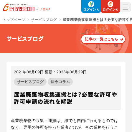
電子マニフェストサービス | e-reverse.com（イーリバースドットコ
ログイン
ログイン
トップページ
サービスブログ
産業廃棄物収集運搬とは？必要な許可や
サービスブログ
記事の一覧はこちら
さよなら、紙マニフェスト
建設現場をICTでスマートに
「産廃管理業務をとことんラク
建設現場における
施工管理業務
にする」
クラウドサービスで
をサポートするサービスです。
す。
2021年08月09日 更新：2026年06月29日
サービスサイトを見る
サービスサイトを見る
サービスブログ
法令コラム
産業廃棄物収集運搬とは？必要な許可や
許可申請の流れを解説
入退場も、調整会議も、もっと
CO₂排出量を「見える化」して
ラクに
みる？
Buildeeと連携した機器及び
シス
建設業界に特化したCO₂排出量
テムを提供するサービスです。
の算出・可視化が可能な新しい
産業廃棄物の収集・運搬は、誰でも自由に行えるものでは
クラウドサービスです。
なく、専用の許可を持った業者だけが、その業務を行うこ
サービスサイトを見る