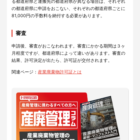
る都道府県と運搬先の都道府県が異なる場合は、それぞれ
の都道府県に申請をおこない、それぞれの都道府県ごとに
81,000円の手数料を納付する必要があります。
審査
産廃管理に携わるすべての方へ
申請後、審査がおこなわれます。審査にかかる期間は３ヶ
月程度ですが、都道府県によって違いがあります。審査の
結果、許可決定が出たら、許可証が交付されます。
産廃管理に関連する人気記事をピックアップしました。記事
ごとにわかりやすく要点をおまとめしています
関連ページ：
産業廃棄物許可証とは