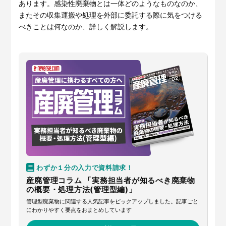
サービスサイトを見る
あります。感染性廃棄物とは一体どのようなものなのか、
またその収集運搬や処理を外部に委託する際に気をつける
べきことは何なのか、詳しく解説します。
現場に伝える。伝わる。
建設現場の”ありがとう”をカ
タチに。
施工管理業務の標準化と
ノウハ
元請会社の裁量で独自のポイン
ウ継承を支援するサービスで
トプログラムを簡便に構築でき
す。
るサービスです。
サービスサイトを見る
サービスサイトを見る
わずか１分の入力で資料請求！
産廃管理コラム 「実務担当者が知るべき廃棄物
の概要・処理方法(管理型編)」
管理型廃棄物に関連する人気記事をピックアップしました。記事ごと
にわかりやすく要点をおまとめしています