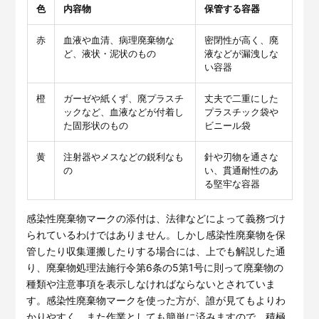
産廃管理に携わるすべての方へ
色
内容物
保管する容器
管理型廃棄物に関連する人気記事をピックアップしました。
赤
血液や血清、病理廃棄物な
密閉性が高く、廃
記事ごとにわかりやすく要点をおまとめしています
ど、液状・泥状のもの
液などが漏洩しな
い容器
橙
ガーゼや紙くず、廃プラスチ
丈夫で二重にした
ックなど、血液などが付着し
プラスチック袋や
た固形状のもの
ビニール袋
黄
注射器やメスなどの鋭利なも
針や刃物を通さな
の
い、貫通耐性のあ
る堅牢な容器
感染性廃棄物マークの添付は、法律などによって義務づけ
られているわけではありません。しかし感染性廃棄物を保
PDFで詳しく見る
管したり収集運搬したりする場合には、上でも解説した通
り、廃棄物処理法施行令第6条の5第1号に則って廃棄物の
種類や注意事項を表示しなければならないとされていま
す。感染性廃棄物マークを使った方が、誰が見てもよりわ
かりやすく、また作業としても簡単に済みますので、積極