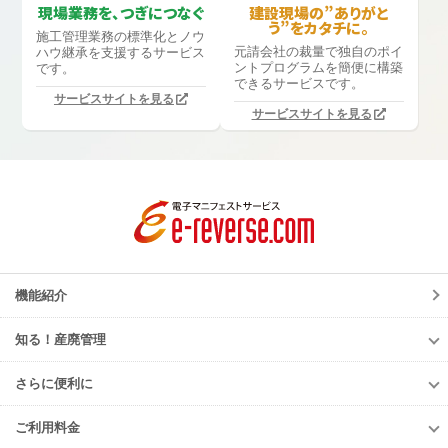
現場業務を、つぎにつなぐ
建設現場の”ありがと
う”をカタチに。
施工管理業務の標準化と
ノウ
元請会社の裁量で独自のポイ
ハウ継承を支援するサービス
ントプログラムを簡便に構築
です。
できるサービスです。
サービスサイトを見る
サービスサイトを見る
機能紹介
知る！産廃管理
知る！産廃管理
さらに便利に
初級編
さらに便利に
中級編
ご利用料金
TansoMiru産廃