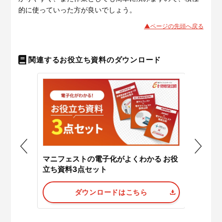
的に使っていった方が良いでしょう。
▲ページの先頭へ戻る
関連するお役立ち資料のダウンロード
マニフェストの電子化がよくわかる お役
スト徹底
JWNE
立ち資料3点セット
ダウンロードはこちら