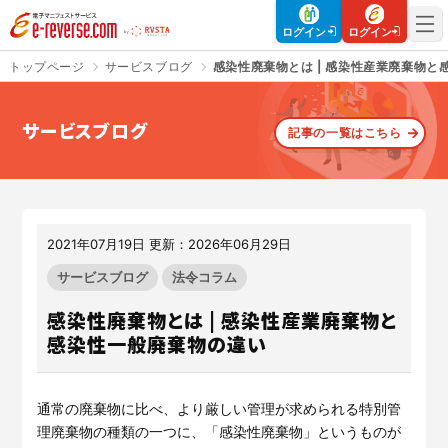
電子マニフェストサービス | e-reverse.com（イーリバースドットコ
ログイン
ログイン
トップページ
サービスブログ
感染性廃棄物とは | 感染性産業廃棄物と
サービスブログ
記事の一覧はこちら
さよなら、紙マニフェスト
建設現場をICTでスマートに
「産廃管理業務をとことんラク
建設現場における
施工管理業務
にする」
クラウドサービスで
をサポートするサービスです。
す。
2021年07月19日 更新：2026年06月29日
サービスサイトを見る
サービスサイトを見る
サービスブログ
法令コラム
感染性廃棄物とは | 感染性産業廃棄物と
感染性一般廃棄物の違い
入退場も、調整会議も、もっと
CO₂排出量を「見える化」して
ラクに
みる？
Buildeeと連携した機器及び
シス
建設業界に特化したCO₂排出量
テムを提供するサービスです。
の算出・可視化が可能な新しい
通常の廃棄物に比べ、より厳しい管理が求められる特別管
クラウドサービスです。
理廃棄物の種類の一つに、「感染性廃棄物」というものが
サービスサイトを見る