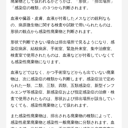
廃棄物として扱われるかどうかは、「形状」「排出場所」
「感染症の種類」の３つから判断されます。
血液や臓器・皮膚、血液が付着したメスなどの鋭利なも
の、病原微生物に関する検査や試験で用いられたものは、
形状の観点から感染性廃棄物と判断されます。
形状で判断できない場合は排出場所で見るようになり、感
染症病床、結核病床、手術室、緊急外来室、集中治療室、
検査室で使用されたものは、血液などが付着していなくて
も感染性廃棄物になります。
血液などではなく、かつ手術室などからも出ていない廃棄
物は、次に感染症の種類から判断します。感染症法で定め
られた一類、二類、三類、四類、五類感染症、新型インフ
ルエンザ等感染症、新感染症および指定感染症の治療・検
査で使用されたものは、形状および排出場所が該当してい
なくても、感染性廃棄物として扱われます。
また感染性廃棄物は、排出される廃棄物の種類によって、
感染性産業廃棄物と感染性一般廃棄物に分類されます。血