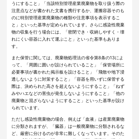
うにすること」「当該特別管理産業廃棄物を取り扱う際の
注意点などが書かれた文書を携行するか、運搬容器そのも
のに特別管理産業廃棄物の種類や注意事項を表示するこ
と」といった基準が定められています。さらに感染性廃棄
物の収集を行う場合には、「密閉でき・収納しやすく・壊
れにくい容器に入れて運ぶこと」といった基準もありま
す。
また保管に関しては、廃棄物処理法の省令第8条の13によ
って、「周囲に囲いが設けられていること」「保管場所に
必要事項が書かれた掲示板を設けること」「飛散や地下浸
透しないように対策すること」「容器を用いずに保管する
際は、決められた高さを超えないようにすること」「ねず
みやハエなどの害虫が発生しないようにすること」「他の
廃棄物と混ざらないようにすること」といった基準が設け
られています。
ただし感染性廃棄物の場合、例えば「血液」は産業廃棄物
に分類されますが、「臓器」は一般廃棄物に分類されるな
ど、厳密に分けるのが非常に難しくなっています。そのた