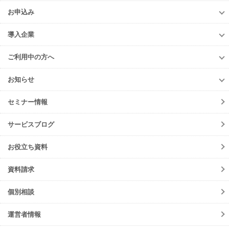
上級編
ご利用料金
多量排出行政報告支援サービス
お申込み
排出事業者様
再生資源利用促進支援サービス
お申込み
収集運搬・
処分業者様
導入企業
er-contract
(産廃処理委託契約)
e-reverse.com
導入企業
遠隔承認モデル
「e-Picture（イーピクチャー）」
TansoMiru産廃
ご利用中の方へ
収集運搬業者・
処分場検索
JWNETデータ取込機能
多量排出行政報告
支援サービス
ご利用中の方へ
排出事業者一覧
お知らせ
パッケージソフト
とのデータ連携
er-contract
(産廃処理委託契約)
各種お手続き
導入事例一覧
お知らせ
産廃シングルサインオン認証
再生資源利用促進支援サービス
ご登録情報変更
手続きの流れ
セミナー情報
ニュースリリース
初期設定方法
メンテナンス
サービスブログ
動作環境
障害情報
会員規約
お役立ち資料
機能リリース
サービスの可用性と
セキュリティ
イベント
資料請求
よくあるご質問
ご請求について
個別相談
サポート・お問合せ
運営者情報
注意事項