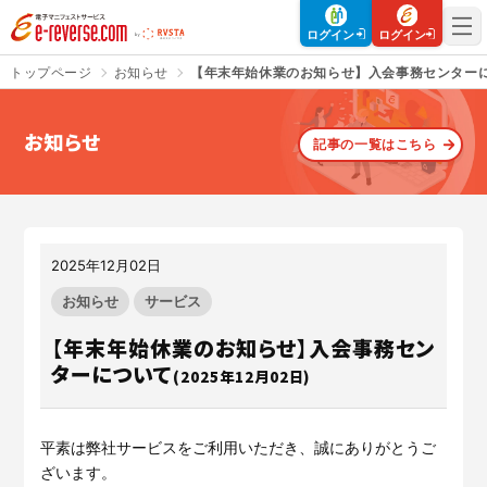
電子マニフェストサービス | e-reverse.com（イーリバースドットコ
ログイン
ログイン
トップページ
お知らせ
【年末年始休業のお知らせ】入会事務センター
お知らせ
記事の一覧はこちら
さよなら、紙マニフェスト
建設現場をICTでスマートに
「産廃管理業務をとことんラク
建設現場における
施工管理業務
にする」
クラウドサービスで
をサポートするサービスです。
す。
2025年12月02日
サービスサイトを見る
サービスサイトを見る
お知らせ
サービス
【年末年始休業のお知らせ】入会事務セン
ターについて
(2025年12月02日)
入退場も、調整会議も、もっと
CO₂排出量を「見える化」して
ラクに
みる？
Buildeeと連携した機器及び
シス
建設業界に特化したCO₂排出量
テムを提供するサービスです。
の算出・可視化が可能な新しい
平素は弊社サービスをご利用いただき、誠にありがとうご
クラウドサービスです。
ざいます。
サービスサイトを見る