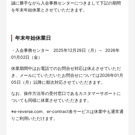
サービスサイトを見る
誠に勝手ながら入会事務センターにつきまして下記の期間
を年末年始休業とさせていただきます。
現場に伝える。伝わる。
建設現場の”ありがとう”をカ
タチに。
施工管理業務の標準化と
ノウハ
年末年始休業日
元請会社の裁量で独自のポイン
ウ継承を支援するサービスで
トプログラムを簡便に構築でき
す。
るサービスです。
・入会事務センター 2025年12月29日（月）～ 2026年
サービスサイトを見る
01月02日（金）
サービスサイトを見る
休業期間中はお電話でのお問合せ対応は休止させていただ
き、メールにていただいたお問合せについては2026年01月
05日（月）以降に順次対応させていただきます。
なお、操作方法等の受付窓口であるカスタマーサポートに
ついても同様に休業させていただきます。
※e-reverse.com、er-contract各サービスは休業中も通常通
りご利用いただけます。