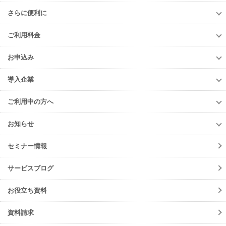
知る！産廃管理
さらに便利に
初級編
さらに便利に
中級編
ご利用料金
TansoMiru産廃
上級編
ご利用料金
多量排出行政報告支援サービス
お申込み
排出事業者様
再生資源利用促進支援サービス
お申込み
収集運搬・
処分業者様
導入企業
er-contract
(産廃処理委託契約)
e-reverse.com
導入企業
遠隔承認モデル
「e-Picture（イーピクチャー）」
TansoMiru産廃
ご利用中の方へ
収集運搬業者・
処分場検索
JWNETデータ取込機能
多量排出行政報告
支援サービス
ご利用中の方へ
排出事業者一覧
お知らせ
パッケージソフト
とのデータ連携
er-contract
(産廃処理委託契約)
各種お手続き
導入事例一覧
お知らせ
産廃シングルサインオン認証
再生資源利用促進支援サービス
ご登録情報変更
手続きの流れ
セミナー情報
ニュースリリース
初期設定方法
メンテナンス
サービスブログ
動作環境
障害情報
会員規約
お役立ち資料
機能リリース
サービスの可用性と
セキュリティ
イベント
資料請求
よくあるご質問