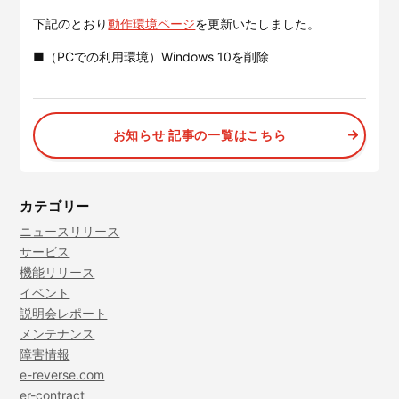
サービスサイトを見る
下記のとおり
動作環境ページ
を更新いたしました。
■（PCでの利用環境）Windows 10を削除
現場に伝える。伝わる。
建設現場の”ありがとう”をカ
タチに。
施工管理業務の標準化と
ノウハ
元請会社の裁量で独自のポイン
ウ継承を支援するサービスで
トプログラムを簡便に構築でき
す。
お知らせ 記事の一覧はこちら
るサービスです。
サービスサイトを見る
サービスサイトを見る
カテゴリー
ニュースリリース
サービス
機能リリース
イベント
説明会レポート
メンテナンス
障害情報
e-reverse.com
er-contract