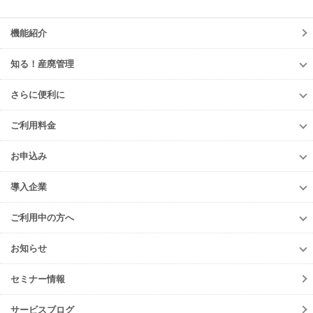
機能紹介
知る！産廃管理
知る！産廃管理
さらに便利に
初級編
さらに便利に
中級編
ご利用料金
TansoMiru産廃
上級編
ご利用料金
多量排出行政報告支援サービス
お申込み
排出事業者様
再生資源利用促進支援サービス
お申込み
収集運搬・
処分業者様
導入企業
er-contract
(産廃処理委託契約)
e-reverse.com
導入企業
遠隔承認モデル
「e-Picture（イーピクチャー）」
TansoMiru産廃
ご利用中の方へ
収集運搬業者・
処分場検索
JWNETデータ取込機能
多量排出行政報告
支援サービス
ご利用中の方へ
排出事業者一覧
お知らせ
パッケージソフト
とのデータ連携
er-contract
(産廃処理委託契約)
各種お手続き
導入事例一覧
お知らせ
産廃シングルサインオン認証
再生資源利用促進支援サービス
ご登録情報変更
手続きの流れ
セミナー情報
ニュースリリース
初期設定方法
メンテナンス
サービスブログ