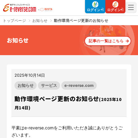
電子マニフェストサービス | e-reverse.com（イーリバースドットコ
ログイン
ログイン
トップページ
お知らせ
動作環境ページ更新のお知らせ
お知らせ
記事の一覧はこちら
さよなら、紙マニフェスト
建設現場をICTでスマートに
「産廃管理業務をとことんラク
建設現場における
施工管理業務
にする」
クラウドサービスで
をサポートするサービスです。
す。
2025年10月14日
サービスサイトを見る
サービスサイトを見る
お知らせ
サービス
e-reverse.com
動作環境ページ更新のお知らせ
(2025年10
月14日)
入退場も、調整会議も、もっと
CO₂排出量を「見える化」して
ラクに
みる？
Buildeeと連携した機器及び
シス
建設業界に特化したCO₂排出量
テムを提供するサービスです。
の算出・可視化が可能な新しい
平素は
e-reverse.com
をご利用いただき誠にありがとうご
クラウドサービスです。
ざいます。
サービスサイトを見る