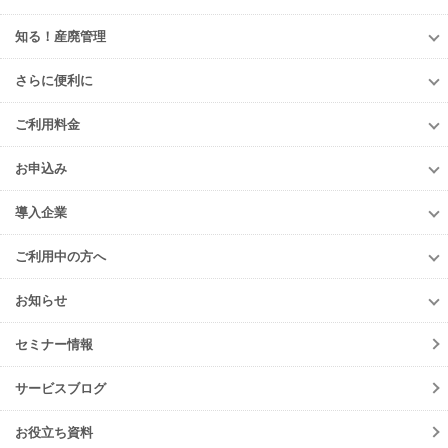
知る！産廃管理
知る！産廃管理
さらに便利に
初級編
さらに便利に
中級編
ご利用料金
TansoMiru産廃
上級編
ご利用料金
多量排出行政報告支援サービス
お申込み
排出事業者様
再生資源利用促進支援サービス
お申込み
収集運搬・
処分業者様
導入企業
er-contract
(産廃処理委託契約)
e-reverse.com
導入企業
遠隔承認モデル
「e-Picture（イーピクチャー）」
TansoMiru産廃
ご利用中の方へ
収集運搬業者・
処分場検索
JWNETデータ取込機能
多量排出行政報告
支援サービス
ご利用中の方へ
排出事業者一覧
お知らせ
パッケージソフト
とのデータ連携
er-contract
(産廃処理委託契約)
各種お手続き
導入事例一覧
お知らせ
産廃シングルサインオン認証
再生資源利用促進支援サービス
ご登録情報変更
手続きの流れ
セミナー情報
ニュースリリース
初期設定方法
メンテナンス
サービスブログ
動作環境
障害情報
会員規約
お役立ち資料
機能リリース