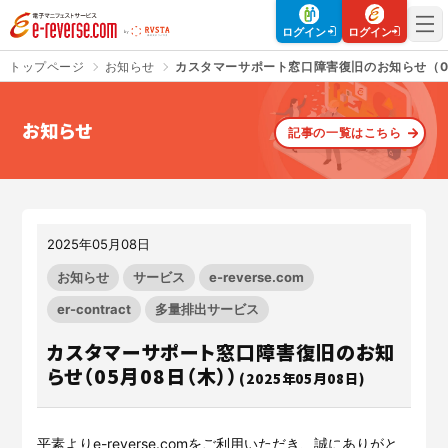
電子マニフェストサービス | e-reverse.com（イーリバースドットコ
ログイン
ログイン
トップページ
お知らせ
カスタマーサポート窓口障害復旧のお知らせ（0
お知らせ
記事の一覧はこちら
さよなら、紙マニフェスト
建設現場をICTでスマートに
「産廃管理業務をとことんラク
建設現場における
施工管理業務
にする」
クラウドサービスで
をサポートするサービスです。
す。
2025年05月08日
サービスサイトを見る
サービスサイトを見る
お知らせ
サービス
e-reverse.com
er-contract
多量排出サービス
カスタマーサポート窓口障害復旧のお知
入退場も、調整会議も、もっと
CO₂排出量を「見える化」して
ラクに
みる？
らせ（05月08日（木））
(2025年05月08日)
Buildeeと連携した機器及び
シス
建設業界に特化したCO₂排出量
テムを提供するサービスです。
の算出・可視化が可能な新しい
クラウドサービスです。
サービスサイトを見る
平素よりe-reverse.comをご利用いただき、誠にありがと