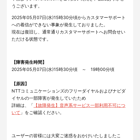
サービスサイトを見る
うございます。
2025年05月07日(水)15時30分頃からカスタマーサポート
への着信ができない事象が発生しておりました。
現場に伝える。伝わる。
建設現場の”ありがとう”をカ
タチに。
現在は復旧し、通常通りカスタマーサポートへお問合せい
施工管理業務の標準化と
ノウハ
ただける状態です。
元請会社の裁量で独自のポイン
ウ継承を支援するサービスで
トプログラムを簡便に構築でき
す。
るサービスです。
サービスサイトを見る
サービスサイトを見る
【障害発生時間】
2025年05月07日(水)15時30分頃 ～ 19時00分頃
【原因】
NTTコミュニケーションズのフリーダイヤルおよびナビダ
イヤルの一部障害が発生していたため
詳細は、「
【故障発生】音声系サービス一部利用不可につ
いて
」をご確認ください。
ユーザーの皆様には大変ご迷惑をおかけいたしましたこ