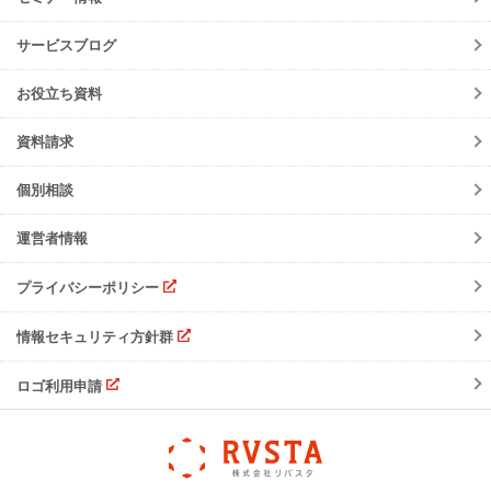
ニュースリリース
初期設定方法
メンテナンス
サービスブログ
動作環境
障害情報
会員規約
お役立ち資料
機能リリース
サービスの可用性と
セキュリティ
イベント
資料請求
よくあるご質問
ご請求について
個別相談
サポート・お問合せ
運営者情報
注意事項
プライバシーポリシー
情報セキュリティ方針群
ロゴ利用申請