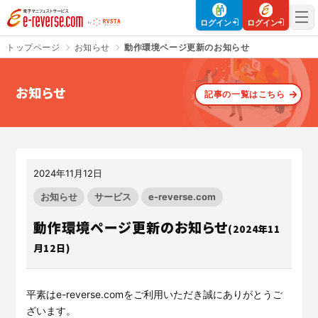
電子マニフェストサービス | e-reverse.com（イーリバースドットコ
ログイン
ログイン
トップページ
お知らせ
動作環境ページ更新のお知らせ
お知らせ
記事の一覧はこちら
さよなら、紙マニフェスト
建設現場をICTでスマートに
「産廃管理業務をとことんラク
建設現場における
施工管理業務
にする」
クラウドサービスで
をサポートするサービスです。
す。
2024年11月12日
サービスサイトを見る
サービスサイトを見る
お知らせ
サービス
e-reverse.com
動作環境ページ更新のお知らせ
(2024年11
月12日)
入退場も、調整会議も、もっと
CO₂排出量を「見える化」して
ラクに
みる？
Buildeeと連携した機器及び
シス
建設業界に特化したCO₂排出量
テムを提供するサービスです。
の算出・可視化が可能な新しい
平素は
e-reverse.com
をご利用いただき誠にありがとうご
クラウドサービスです。
ざいます。
サービスサイトを見る