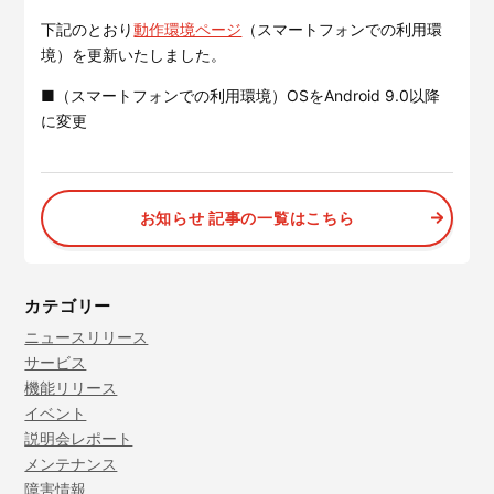
サービスサイトを見る
下記のとおり
動作環境ページ
（スマートフォンでの利用環
境）を更新いたしました。
現場に伝える。伝わる。
建設現場の”ありがとう”をカ
■（スマートフォンでの利用環境）OSをAndroid 9.0以降
タチに。
に変更
施工管理業務の標準化と
ノウハ
元請会社の裁量で独自のポイン
ウ継承を支援するサービスで
トプログラムを簡便に構築でき
す。
るサービスです。
サービスサイトを見る
サービスサイトを見る
お知らせ 記事の一覧はこちら
カテゴリー
ニュースリリース
サービス
機能リリース
イベント
説明会レポート
メンテナンス
障害情報