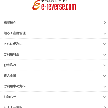
機能紹介
知る！産廃管理
知る！産廃管理
さらに便利に
初級編
さらに便利に
中級編
ご利用料金
TansoMiru産廃
上級編
ご利用料金
多量排出行政報告支援サービス
お申込み
排出事業者様
再生資源利用促進支援サービス
お申込み
収集運搬・
処分業者様
導入企業
er-contract
(産廃処理委託契約)
e-reverse.com
導入企業
遠隔承認モデル
「e-Picture（イーピクチャー）」
TansoMiru産廃
ご利用中の方へ
収集運搬業者・
処分場検索
JWNETデータ取込機能
多量排出行政報告
支援サービス
ご利用中の方へ
排出事業者一覧
お知らせ
パッケージソフト
とのデータ連携
er-contract
(産廃処理委託契約)
各種お手続き
導入事例一覧
お知らせ
産廃シングルサインオン認証
再生資源利用促進支援サービス
ご登録情報変更
手続きの流れ
セミナー情報