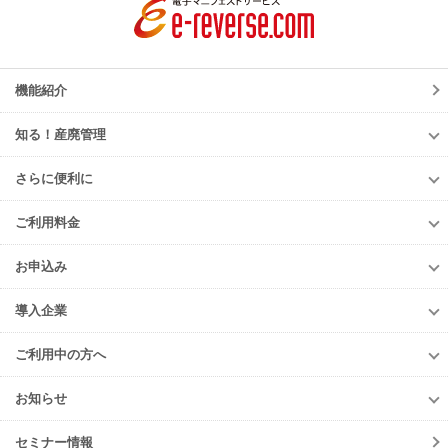
機能紹介
知る！産廃管理
知る！産廃管理
さらに便利に
初級編
さらに便利に
中級編
ご利用料金
TansoMiru産廃
上級編
ご利用料金
多量排出行政報告支援サービス
お申込み
排出事業者様
再生資源利用促進支援サービス
お申込み
収集運搬・
処分業者様
導入企業
er-contract
(産廃処理委託契約)
e-reverse.com
導入企業
遠隔承認モデル
「e-Picture（イーピクチャー）」
TansoMiru産廃
ご利用中の方へ
収集運搬業者・
処分場検索
JWNETデータ取込機能
多量排出行政報告
支援サービス
ご利用中の方へ
排出事業者一覧
お知らせ
パッケージソフト
とのデータ連携
er-contract
(産廃処理委託契約)
各種お手続き
導入事例一覧
お知らせ
産廃シングルサインオン認証
再生資源利用促進支援サービス
ご登録情報変更
手続きの流れ
セミナー情報