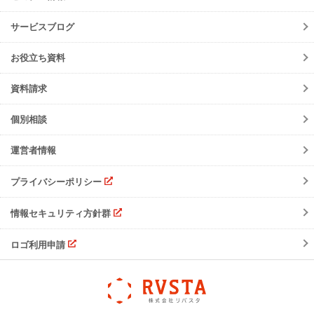
ニュースリリース
初期設定方法
メンテナンス
サービスブログ
動作環境
障害情報
会員規約
お役立ち資料
機能リリース
サービスの可用性と
セキュリティ
イベント
資料請求
よくあるご質問
ご請求について
個別相談
サポート・お問合せ
運営者情報
注意事項
プライバシーポリシー
情報セキュリティ方針群
ロゴ利用申請