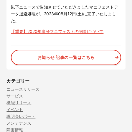
サービスサイトを見る
以下ニュースで告知させていただきましたマニフェストデ
ータ退避処理が、2023年08月12日(土)に完了いたしまし
た。
現場に伝える。伝わる。
建設現場の”ありがとう”をカ
タチに。
【重要】2020年度分マニフェストの閲覧について
施工管理業務の標準化と
ノウハ
元請会社の裁量で独自のポイン
ウ継承を支援するサービスで
トプログラムを簡便に構築でき
す。
るサービスです。
サービスサイトを見る
サービスサイトを見る
お知らせ 記事の一覧はこちら
カテゴリー
ニュースリリース
サービス
機能リリース
イベント
説明会レポート
メンテナンス
障害情報