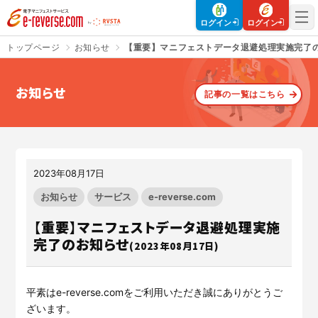
電子マニフェストサービス | e-reverse.com（イーリバースドットコ
ログイン
ログイン
トップページ
お知らせ
【重要】マニフェストデータ退避処理実施完了
お知らせ
記事の一覧はこちら
さよなら、紙マニフェスト
建設現場をICTでスマートに
「産廃管理業務をとことんラク
建設現場における
施工管理業務
にする」
クラウドサービスで
をサポートするサービスです。
す。
2023年08月17日
サービスサイトを見る
サービスサイトを見る
お知らせ
サービス
e-reverse.com
【重要】マニフェストデータ退避処理実施
完了のお知らせ
(2023年08月17日)
入退場も、調整会議も、もっと
CO₂排出量を「見える化」して
ラクに
みる？
Buildeeと連携した機器及び
シス
建設業界に特化したCO₂排出量
テムを提供するサービスです。
の算出・可視化が可能な新しい
平素はe-reverse.comをご利用いただき誠にありがとうご
クラウドサービスです。
ざいます。
サービスサイトを見る