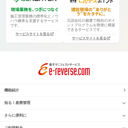
現場業務を、つぎにつなぐ
建設現場の”ありがと
う”をカタチに。
施工管理業務の標準化と
ノウ
元請会社の裁量で独自のポイ
ハウ継承を支援するサービス
ントプログラムを簡便に構築
です。
できるサービスです。
サービスサイトを見る
サービスサイトを見る
機能紹介
知る！産廃管理
知る！産廃管理
さらに便利に
初級編
さらに便利に
中級編
ご利用料金