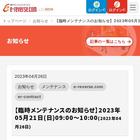
電子マニフェストサービス | e-reverse.com（イーリバースドットコ
ログイン
ログイン
トップページ
お知らせ
【臨時メンテナンスのお知らせ】2023年05月21日
お知らせ
記事の一覧はこちら
さよなら、紙マニフェスト
建設現場をICTでスマートに
「産廃管理業務をとことんラク
建設現場における
施工管理業務
にする」
クラウドサービスで
をサポートするサービスです。
す。
2023年04月26日
サービスサイトを見る
サービスサイトを見る
お知らせ
メンテナンス
e-reverse.com
er-contract
【臨時メンテナンスのお知らせ】2023年
入退場も、調整会議も、もっと
CO₂排出量を「見える化」して
ラクに
みる？
05月21日(日)09:00～10:00
(2023年04
Buildeeと連携した機器及び
シス
建設業界に特化したCO₂排出量
月26日)
テムを提供するサービスです。
の算出・可視化が可能な新しい
クラウドサービスです。
サービスサイトを見る