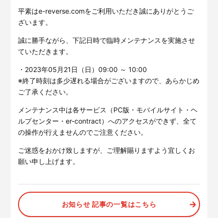
サービスサイトを見る
平素はe-reverse.comをご利用いただき誠にありがとうご
ざいます。
誠に勝手ながら、下記日時で臨時メンテナンスを実施させ
現場に伝える。伝わる。
建設現場の”ありがとう”をカ
タチに。
ていただきます。
施工管理業務の標準化と
ノウハ
元請会社の裁量で独自のポイン
ウ継承を支援するサービスで
・2023年05月21日（日）09:00 ～ 10:00
トプログラムを簡便に構築でき
す。
るサービスです。
※終了時刻は多少遅れる場合がございますので、あらかじめ
サービスサイトを見る
ご了承ください。
サービスサイトを見る
メンテナンス中は各サービス（PC版・モバイルサイト・ヘ
ルプセンター・er-contract）へのアクセスができず、全て
の操作が行えませんのでご注意ください。
ご迷惑をおかけ致しますが、ご理解賜りますよう宜しくお
願い申し上げます。
お知らせ 記事の一覧はこちら