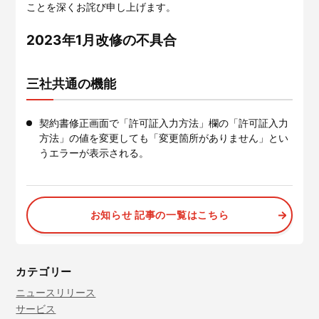
サービスサイトを見る
ことを深くお詫び申し上げます。
2023年1月改修の不具合
現場に伝える。伝わる。
建設現場の”ありがとう”をカ
タチに。
施工管理業務の標準化と
ノウハ
三社共通の機能
元請会社の裁量で独自のポイン
ウ継承を支援するサービスで
トプログラムを簡便に構築でき
す。
るサービスです。
契約書修正画面で「許可証入力方法」欄の「許可証入力
サービスサイトを見る
サービスサイトを見る
方法」の値を変更しても「変更箇所がありません」とい
うエラーが表示される。
お知らせ 記事の一覧はこちら
カテゴリー
ニュースリリース
サービス