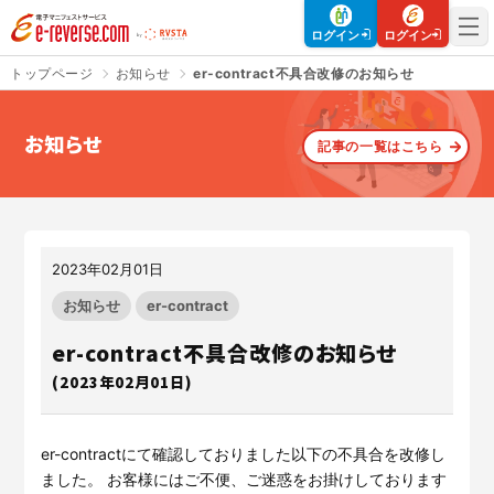
電子マニフェストサービス | e-reverse.com（イーリバースドットコ
ログイン
ログイン
トップページ
お知らせ
er-contract不具合改修のお知らせ
お知らせ
記事の一覧はこちら
さよなら、紙マニフェスト
建設現場をICTでスマートに
「産廃管理業務をとことんラク
建設現場における
施工管理業務
にする」
クラウドサービスで
をサポートするサービスです。
す。
2023年02月01日
サービスサイトを見る
サービスサイトを見る
お知らせ
er-contract
er-contract不具合改修のお知らせ
(2023年02月01日)
入退場も、調整会議も、もっと
CO₂排出量を「見える化」して
ラクに
みる？
Buildeeと連携した機器及び
シス
建設業界に特化したCO₂排出量
テムを提供するサービスです。
の算出・可視化が可能な新しい
er-contractにて確認しておりました以下の不具合を改修し
クラウドサービスです。
ました。 お客様にはご不便、ご迷惑をお掛けしております
サービスサイトを見る