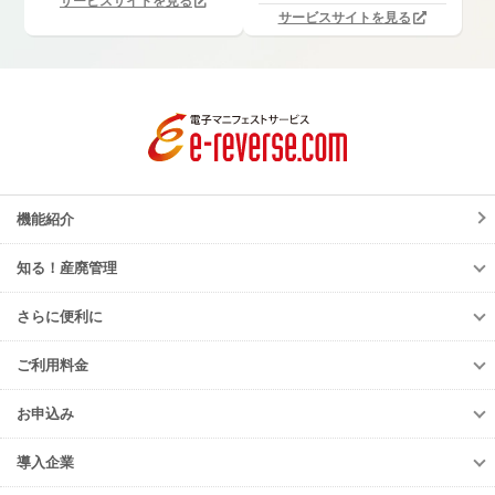
サービスサイトを見る
サービスサイトを見る
機能紹介
知る！産廃管理
知る！産廃管理
さらに便利に
初級編
さらに便利に
中級編
ご利用料金
TansoMiru産廃
上級編
ご利用料金
多量排出行政報告支援サービス
お申込み
排出事業者様
再生資源利用促進支援サービス
お申込み
収集運搬・
処分業者様
導入企業
er-contract
(産廃処理委託契約)
e-reverse.com
導入企業