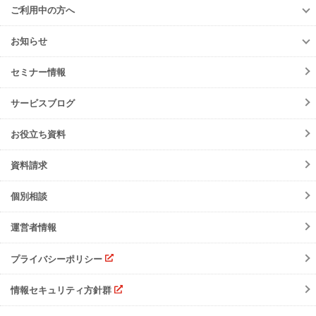
遠隔承認モデル
「e-Picture（イーピクチャー）」
TansoMiru産廃
ご利用中の方へ
収集運搬業者・
処分場検索
JWNETデータ取込機能
多量排出行政報告
支援サービス
ご利用中の方へ
排出事業者一覧
お知らせ
パッケージソフト
とのデータ連携
er-contract
(産廃処理委託契約)
各種お手続き
導入事例一覧
お知らせ
産廃シングルサインオン認証
再生資源利用促進支援サービス
ご登録情報変更
手続きの流れ
セミナー情報
ニュースリリース
初期設定方法
メンテナンス
サービスブログ
動作環境
障害情報
会員規約
お役立ち資料
機能リリース
サービスの可用性と
セキュリティ
イベント
資料請求
よくあるご質問
ご請求について
個別相談
サポート・お問合せ
運営者情報
注意事項
プライバシーポリシー
情報セキュリティ方針群