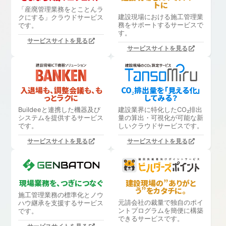
トに
「産廃管理業務をとことんラ
建設現場における
施工管理業
クにする」
クラウドサービス
務をサポートするサービスで
です。
す。
サービスサイトを見る
サービスサイトを見る
入退場も、調整会議も、も
CO₂排出量を「見える化」
っとラクに
してみる？
Buildeeと連携した機器及び
建設業界に特化したCO₂排出
システムを提供するサービス
量の算出・可視化が可能な新
です。
しいクラウドサービスです。
サービスサイトを見る
サービスサイトを見る
現場業務を、つぎにつなぐ
建設現場の”ありがと
う”をカタチに。
施工管理業務の標準化と
ノウ
元請会社の裁量で独自のポイ
ハウ継承を支援するサービス
ントプログラムを簡便に構築
です。
できるサービスです。