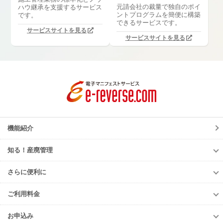
元請会社の裁量で独自のポイ
ハウ継承を支援するサービス
ントプログラムを簡便に構築
です。
できるサービスです。
サービスサイトを見る
サービスサイトを見る
機能紹介
知る！産廃管理
知る！産廃管理
さらに便利に
初級編
さらに便利に
中級編
ご利用料金
TansoMiru産廃
上級編
ご利用料金
多量排出行政報告支援サービス
お申込み
排出事業者様