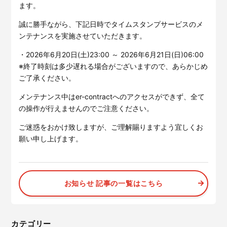
サービスサイトを見る
ます。
誠に勝手ながら、下記日時でタイムスタンプサービスのメ
ンテナンスを実施させていただきます。
現場に伝える。伝わる。
建設現場の”ありがとう”をカ
タチに。
・2026年6月20日(土)23:00 ～ 2026年6月21日(日)06:00
施工管理業務の標準化と
ノウハ
元請会社の裁量で独自のポイン
ウ継承を支援するサービスで
※終了時刻は多少遅れる場合がございますので、あらかじめ
トプログラムを簡便に構築でき
す。
ご了承ください。
るサービスです。
サービスサイトを見る
サービスサイトを見る
メンテナンス中はer-contractへのアクセスができず、全て
の操作が行えませんのでご注意ください。
ご迷惑をおかけ致しますが、ご理解賜りますよう宜しくお
願い申し上げます。
お知らせ 記事の一覧はこちら
カテゴリー