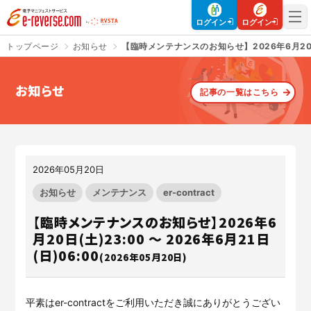
電子マニフェストサービス | e-reverse.com（イーリバースドットコ
ログイン
ログイン
トップページ
お知らせ
【臨時メンテナンスのお知らせ】2026年6月20日(土
お知らせ
記事の一覧はこちら
さよなら、紙マニフェスト
建設現場をICTでスマートに
「産廃管理業務をとことんラク
建設現場における
施工管理業務
にする」
クラウドサービスで
をサポートするサービスです。
す。
2026年05月20日
サービスサイトを見る
サービスサイトを見る
お知らせ
メンテナンス
er-contract
【臨時メンテナンスのお知らせ】2026年6
月20日(土)23:00 ～ 2026年6月21日
入退場も、調整会議も、もっと
CO₂排出量を「見える化」して
(日)06:00
ラクに
みる？
(2026年05月20日)
Buildeeと連携した機器及び
シス
建設業界に特化したCO₂排出量
テムを提供するサービスです。
の算出・可視化が可能な新しい
クラウドサービスです。
平素はer-contractをご利用いただき誠にありがとうござい
サービスサイトを見る