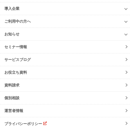
再生資源利用促進支援サービス
お申込み
収集運搬・
処分業者様
導入企業
er-contract
(産廃処理委託契約)
e-reverse.com
導入企業
遠隔承認モデル
「e-Picture（イーピクチャー）」
TansoMiru産廃
ご利用中の方へ
収集運搬業者・
処分場検索
JWNETデータ取込機能
多量排出行政報告
支援サービス
ご利用中の方へ
排出事業者一覧
お知らせ
パッケージソフト
とのデータ連携
er-contract
(産廃処理委託契約)
各種お手続き
導入事例一覧
お知らせ
産廃シングルサインオン認証
再生資源利用促進支援サービス
ご登録情報変更
手続きの流れ
セミナー情報
ニュースリリース
初期設定方法
メンテナンス
サービスブログ
動作環境
障害情報
会員規約
お役立ち資料
機能リリース
サービスの可用性と
セキュリティ
イベント
資料請求
よくあるご質問
ご請求について
個別相談
サポート・お問合せ
運営者情報
注意事項
プライバシーポリシー