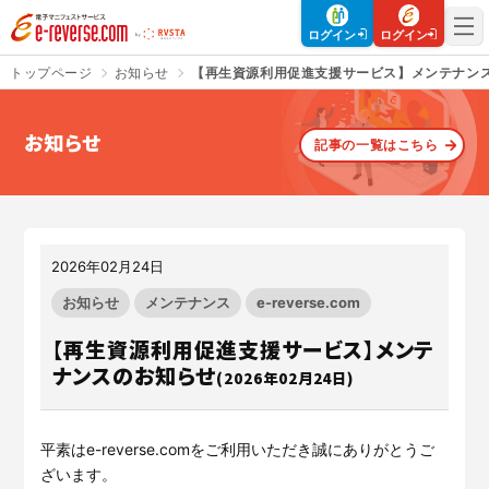
電子マニフェストサービス | e-reverse.com（イーリバースドットコ
ログイン
ログイン
トップページ
お知らせ
【再生資源利用促進支援サービス】メンテナン
お知らせ
記事の一覧はこちら
さよなら、紙マニフェスト
建設現場をICTでスマートに
「産廃管理業務をとことんラク
建設現場における
施工管理業務
にする」
クラウドサービスで
をサポートするサービスです。
す。
2026年02月24日
サービスサイトを見る
サービスサイトを見る
お知らせ
メンテナンス
e-reverse.com
【再生資源利用促進支援サービス】メンテ
ナンスのお知らせ
(2026年02月24日)
入退場も、調整会議も、もっと
CO₂排出量を「見える化」して
ラクに
みる？
Buildeeと連携した機器及び
シス
建設業界に特化したCO₂排出量
テムを提供するサービスです。
の算出・可視化が可能な新しい
平素はe-reverse.comをご利用いただき誠にありがとうご
クラウドサービスです。
ざいます。
サービスサイトを見る