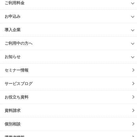
中級編
ご利用料金
TansoMiru産廃
上級編
ご利用料金
多量排出行政報告支援サービス
お申込み
排出事業者様
再生資源利用促進支援サービス
お申込み
収集運搬・
処分業者様
導入企業
er-contract
(産廃処理委託契約)
e-reverse.com
導入企業
遠隔承認モデル
「e-Picture（イーピクチャー）」
TansoMiru産廃
ご利用中の方へ
収集運搬業者・
処分場検索
JWNETデータ取込機能
多量排出行政報告
支援サービス
ご利用中の方へ
排出事業者一覧
お知らせ
パッケージソフト
とのデータ連携
er-contract
(産廃処理委託契約)
各種お手続き
導入事例一覧
お知らせ
産廃シングルサインオン認証
再生資源利用促進支援サービス
ご登録情報変更
手続きの流れ
セミナー情報
ニュースリリース
初期設定方法
メンテナンス
サービスブログ
動作環境
障害情報
会員規約
お役立ち資料
機能リリース
サービスの可用性と
セキュリティ
イベント
資料請求
よくあるご質問
ご請求について
個別相談
サポート・お問合せ