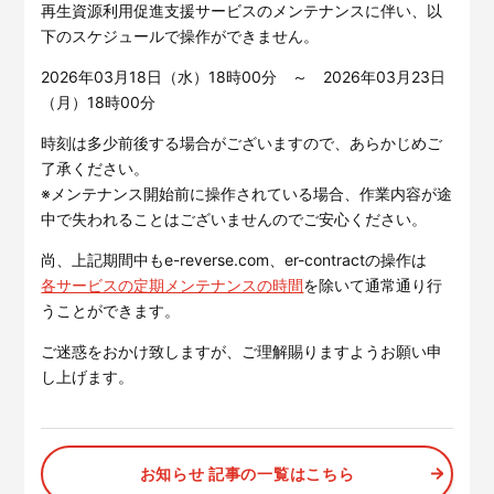
サービスサイトを見る
再生資源利用促進支援サービスのメンテナンスに伴い、以
下のスケジュールで操作ができません。
2026年03月18日（水）18時00分 ～ 2026年03月23日
現場に伝える。伝わる。
建設現場の”ありがとう”をカ
（月）18時00分
タチに。
施工管理業務の標準化と
ノウハ
元請会社の裁量で独自のポイン
ウ継承を支援するサービスで
時刻は多少前後する場合がございますので、あらかじめご
トプログラムを簡便に構築でき
す。
了承ください。
るサービスです。
サービスサイトを見る
※メンテナンス開始前に操作されている場合、作業内容が途
サービスサイトを見る
中で失われることはございませんのでご安心ください。
尚、上記期間中もe-reverse.com、er-contractの操作は
各サービスの定期メンテナンスの時間
を除いて通常通り行
うことができます。
ご迷惑をおかけ致しますが、ご理解賜りますようお願い申
し上げます。
お知らせ 記事の一覧はこちら