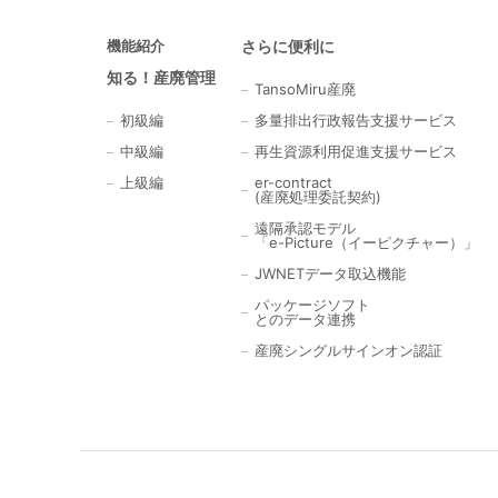
機能紹介
さらに便利に
知る！産廃管理
TansoMiru産廃
初級編
多量排出行政報告支援サービス
中級編
再生資源利用促進支援サービス
上級編
er-contract
(産廃処理委託契約)
遠隔承認モデル
「e-Picture（イーピクチャー）」
JWNETデータ取込機能
パッケージソフト
とのデータ連携
産廃シングルサインオン認証