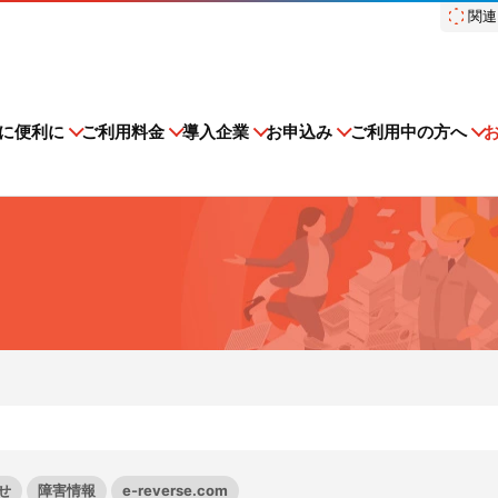
関連
スドットコム）
に便利に
ご利用料金
導入企業
お申込み
ご利用中の方へ
建設現場をICTでスマートに
集運搬業者・処分場検索
排出事業者一覧
多量排出行政報告支
オプション機能
収集運搬・処分業
nsoMiru産廃
登録情報変更手続きの流れ
ンテナンス
子マニフェストを知る
初期設定方法
障害情報
産廃管理業務を学ぶ
ス
建設現場における
ストサービスe-reverse.comを
e-reverse.com、er-contra
施工管理業務をサポートするサービスです。
量排出行政報告支援サービ
再生資源利用促進支
中級編
iru産廃をご利用される場合はこちら
多量排出行政報告支援サービス
普段の業務がさらにラクになる
収集運搬・処分業者様のご利用
る企業様をご確認いただけま
る企業様を検索いただけます。
ス
ください。
れる場合はこちらからご申請く
ービスの可用性とセキュリ
サービスサイトを見る
よくあるご質問
の行政方式に対応！
現場を知るリバスタだからこそ
ある程度廃棄物管理に関して理
ィ
スト管理機能
TansoMiru産廃
ご利用料金
負担を大幅に軽減！
資源循環支援！現場の負担を大
り、電子化することに興味があ
せ
障害情報
e-reverse.com