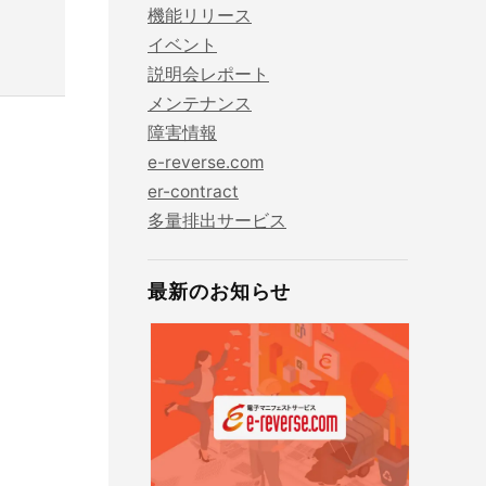
機能リリース
イベント
金
er-contractとは？
電子マニフェストの料金と支払い方法
JWNETデータ取込機能
とは？
説明会レポート
建設現場の”ありがとう”をカタチに。
メンテナンス
er-contractの強み
電子マニフェストの義務化について
社内基幹システムや産廃パッケージソフ
会社の裁量で独自のポイントプログラムを簡便に
は？
障害情報
トとのデータ連携
構築できるサービスです。
e-reverse.com
主な機能・できること
電子マニフェストの導入・流れ
er-contract
やすく解
サービスサイトを見る
2次マニフェスト登録機能
多量排出サービス
お客様の声
産廃シングルサインオン認証
最新のお知らせ
産廃シングルサインオン認証