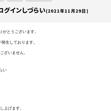
生資源利用促進支援サービ
ト！
めの記事はこちら
べる
mにログインしづらい
(2021年11月29日)
意事項
排出事業者とは
階層の構築
政報告支援サービスとは？
多量排出行政報告支援サービス
単品目（がれき・汚泥）特別料
用促進支援サービスをご利用さ
再生資源利用促進支援サービス
JWNETとは何か？
べる
こちらからご申請ください。
現場に伝える。伝わる。
法とは
力機能
できること
再生資源利用促進支援サービス
オプション料金
施工管理業務の標準化と
元請
こんなお悩みはありませんか？
電子マニフェストのメリットと
にありがとうございます。
ノウハウ継承を支援するサービスです。
れ
er-contract(産廃処理委託契約)
障害が発生しております。
主な機能・できること
電子マニフェストとは？わかり
サービスサイトを見る
説
資料請求はこちら
個別相談はこちら
ございません。
とは
資料請求はこちら
個別相談はこちら
ご利用の流れ
づらい
WNETデータ取込機能
データ連携
資料請求はこちら
お役立ち資料はこちら
資料請求はこちら
個別相談はこちら
し上げます。