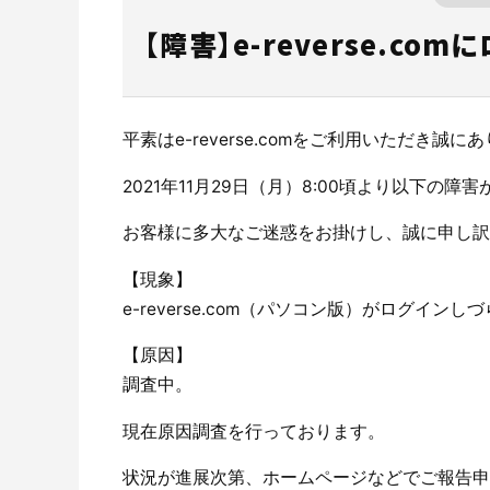
再
地図から調
er-contract
ス
【障害】e-reverse.co
サポート・お問合せ
注
産業廃棄物処理委託契約書とは？
見やすく便利なマニフェスト照会画面
TansoMiru産廃とは？
ご利用料金かんたんお見積りフォーム
産業廃棄物
多様な組織
多量排出行
er-contractをご利用される場合はこちらか
再生資源利
一覧から調
らご申請ください。
れる場合は
CO₂排出量を「見える化」してみる？
産業廃棄物管理票交付等状況報告書とは
簡単なマニフェスト修正
TansoMiru産廃の３つの強み
オプション料金
廃棄物処理
行政報告出
主な機能・
建設業界に特化したCO₂排出量の算出・可視化が可能
平素はe-reverse.comをご利用いただき誠
な新しいクラウドサービスです。
紙マニフェストの利用の流れや書き方
各種データの出力機能
主な機能・できること
廃棄物管理
ご利用の流
2021年11月29日（月）8:00頃より以下の
サービスサイトを見る
お客様に多大なご迷惑をお掛けし、誠に申し訳
産業廃棄物マニフェスト(産業廃棄物管理
ご利用の流れ
産業廃棄物
お客様の声
票)とは
【現象】
e-reverse.com（パソコン版）がログインし
e-Picture
J
【原因】
調査中。
現在原因調査を行っております。
状況が進展次第、ホームページなどでご報告申