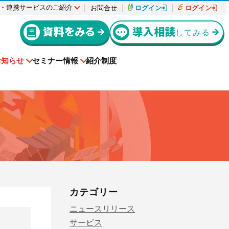
・連携サービスのご紹介
お問合せ
ログイン
ログイン
資料をみる
導入相談
してみる
お知らせ
セミナー情報
紹介制度
入退場も、調整会議も、もっとラクに
導入事例
援サービ
者様
動作環境
機能リリース
Buildeeと連携した機器及び
ctを利用してい
e-reverse.comをご導入いただいた企業様の
システムを提供するサービスです。
援サービ
上級編
er-contract
カテゴリー
をご利用さ
！
料金はこちらからご確認ください。
(産廃処理委託契約)
導入事例を掲載しています。
ださい。
ニュースリリース
サービスサイトを見る
ご請求について
実現できる
解してお
産業廃棄物処理委託に関する委託契約を迅
電子化に向けた準備や情報収集を進めたい
遠隔承認モデルe-Picture（イーピクチャ
幅にカッ
る方にお勧
速に締結完了！コストカットも実現！
方にお勧めの記事はこちら
サービス
ー）