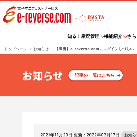
電子マニフェストサービス | e-reverse.com（イーリバー
知る！産廃管理
機能紹介
さら
トップページ
お知らせ
【障害】e-reverse.comにログインしづらい
導入企業
知る！産廃管理
機能紹介
さらに便利に
ご利用料金
お申込み
ご利用中の方へ
お知らせ
セミナー情報
紹介ページはこちら
一覧はこちら
一覧はこちら
一覧はこちら
一覧はこちら
一覧はこちら
記事一覧はこちら
一覧はこちら
お知らせ
記事の一覧はこちら
さよなら、紙マニフェスト
導入企業トップ
収
主な機能・できること
排出事業者様
e-reverse.com
各種お手続き
ニュースリリース
セミナー情報トップ
Ta
ご
メ
電
「産廃管理業務をとことんラクにする」
e-reverse.comはすでに数多くの事業者様に
電子マニフェ
クラウドサービスです。
多
初級編
TansoMiru産廃
産廃管理業務がとことんラクになる！
排出事業者様のご利用料金はこちらからご確認ください。
e-reverse.comをご利用される場合はこちら
TansoM
ご活用いただいております
利用してい
ス
からご申請ください。
からご申請
す。
サ
サービスサイトを見る
会員規約
イベント
廃棄物管理をよくわかっていない、あるいは
建設現場の廃棄物輸送に係るCO₂排出量を
全国すべて
テ
TPOに合わせたマニフェスト登録
ご利用料金
紙マニフェ
よく分からずやっている方にお勧めの記事はこちら
把握！集計作業の省力化を実現！
報告業務の
2021年11月29日 更新：2022年03月17日
お知ら