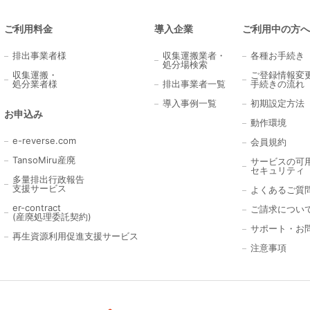
ご利用料金
導入企業
ご利用中の方へ
排出事業者様
収集運搬業者・
各種お手続き
処分場検索
収集運搬・
ご登録情報変
処分業者様
排出事業者一覧
手続きの流れ
導入事例一覧
初期設定方法
お申込み
動作環境
e-reverse.com
会員規約
TansoMiru産廃
サービスの可
セキュリティ
多量排出行政報告
支援サービス
よくあるご質
er-contract
ご請求につい
(産廃処理委託契約)
サポート・お
再生資源利用促進支援サービス
注意事項