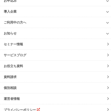
お申込み
排出事業者様
再生資源利用促進支援サービス
お申込み
収集運搬・
処分業者様
導入企業
er-contract
(産廃処理委託契約)
e-reverse.com
導入企業
遠隔承認モデル
「e-Picture（イーピクチャー）」
TansoMiru産廃
ご利用中の方へ
収集運搬業者・
処分場検索
JWNETデータ取込機能
多量排出行政報告
支援サービス
ご利用中の方へ
排出事業者一覧
お知らせ
パッケージソフト
とのデータ連携
er-contract
(産廃処理委託契約)
各種お手続き
導入事例一覧
お知らせ
産廃シングルサインオン認証
再生資源利用促進支援サービス
ご登録情報変更
手続きの流れ
セミナー情報
ニュースリリース
初期設定方法
メンテナンス
サービスブログ
動作環境
障害情報
会員規約
お役立ち資料
機能リリース
サービスの可用性と
セキュリティ
イベント
資料請求
よくあるご質問
ご請求について
個別相談
サポート・お問合せ
運営者情報
注意事項
プライバシーポリシー