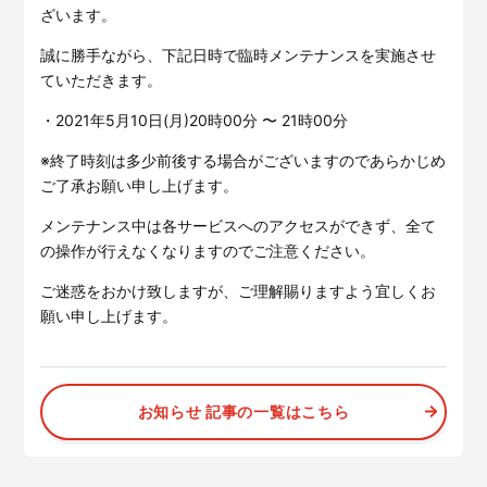
サービスサイトを見る
ざいます。
誠に勝手ながら、下記日時で臨時メンテナンスを実施させ
ていただきます。
現場に伝える。伝わる。
建設現場の”ありがとう”をカ
タチに。
・2021年5月10日(月)20時00分 〜 21時00分
施工管理業務の標準化と
ノウハ
元請会社の裁量で独自のポイン
ウ継承を支援するサービスで
トプログラムを簡便に構築でき
す。
※終了時刻は多少前後する場合がございますのであらかじめ
るサービスです。
ご了承お願い申し上げます。
サービスサイトを見る
サービスサイトを見る
メンテナンス中は各サービスへのアクセスができず、全て
の操作が行えなくなりますのでご注意ください。
ご迷惑をおかけ致しますが、ご理解賜りますよう宜しくお
願い申し上げます。
お知らせ 記事の一覧はこちら