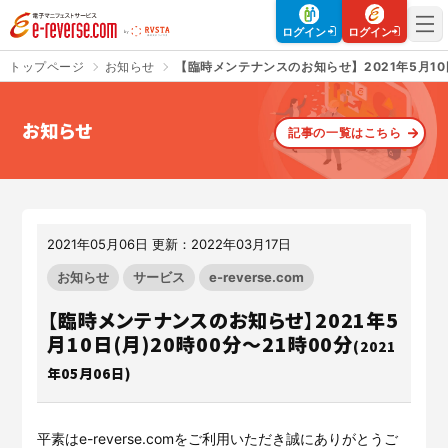
電子マニフェストサービス | e-reverse.com（イーリバースドットコ
ログイン
ログイン
トップページ
お知らせ
【臨時メンテナンスのお知らせ】2021年5月10日
お知らせ
記事の一覧はこちら
さよなら、紙マニフェスト
建設現場をICTでスマートに
「産廃管理業務をとことんラク
建設現場における
施工管理業務
にする」
クラウドサービスで
をサポートするサービスです。
す。
2021年05月06日 更新：2022年03月17日
サービスサイトを見る
サービスサイトを見る
お知らせ
サービス
e-reverse.com
【臨時メンテナンスのお知らせ】2021年5
月10日(月)20時00分〜21時00分
(2021
入退場も、調整会議も、もっと
CO₂排出量を「見える化」して
ラクに
みる？
年05月06日)
Buildeeと連携した機器及び
シス
建設業界に特化したCO₂排出量
テムを提供するサービスです。
の算出・可視化が可能な新しい
クラウドサービスです。
サービスサイトを見る
平素はe-reverse.comをご利用いただき誠にありがとうご