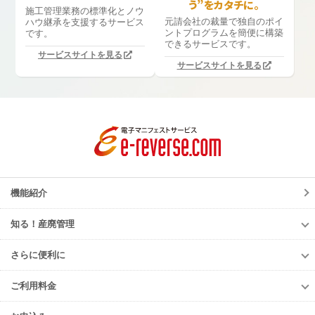
う”をカタチに。
施工管理業務の標準化と
ノウ
元請会社の裁量で独自のポイ
ハウ継承を支援するサービス
ントプログラムを簡便に構築
です。
できるサービスです。
サービスサイトを見る
サービスサイトを見る
機能紹介
知る！産廃管理
知る！産廃管理
さらに便利に
初級編
さらに便利に
中級編
ご利用料金
TansoMiru産廃
上級編
ご利用料金
多量排出行政報告支援サービス